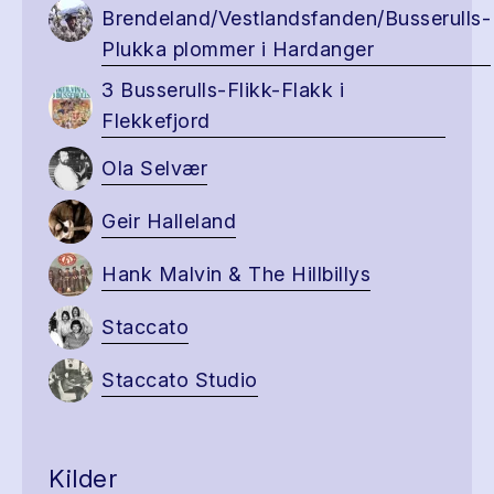
Brendeland/Vestlandsfanden/Busserulls-
Plukka plommer i Hardanger
3 Busserulls-Flikk-Flakk i
Flekkefjord
Ola Selvær
Geir Halleland
Hank Malvin & The Hillbillys
Staccato
Staccato Studio
Kilder