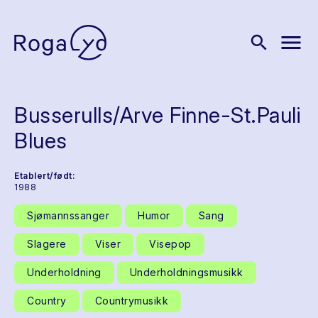
menu
search
Busserulls/Arve Finne-St.Pauli
Blues
Etablert/født:
1988
Sjømannssanger
Humor
Sang
Slagere
Viser
Visepop
Underholdning
Underholdningsmusikk
Country
Countrymusikk