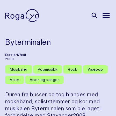
menu
search
Byterminalen
Etablert/født:
2008
Musikaler
Popmusikk
Rock
Visepop
Viser
Viser og sanger
Duren fra busser og tog blandes med
rockeband, soliststemmer og kor med
musikalen Byterminalen som ble laget i
forbindelse med Stavanger2008.