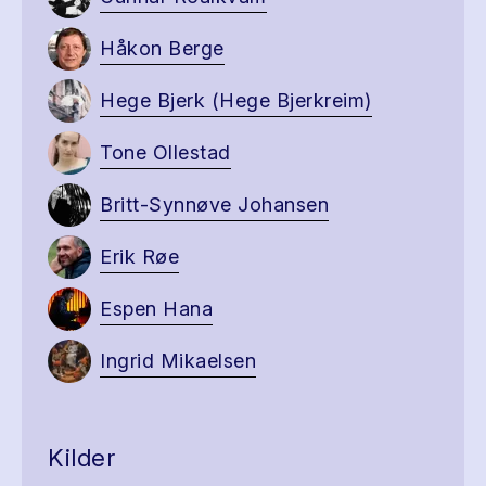
Håkon Berge
Hege Bjerk (Hege Bjerkreim)
Tone Ollestad
Britt-Synnøve Johansen
Erik Røe
Espen Hana
Ingrid Mikaelsen
Kilder