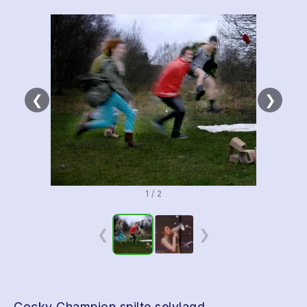
❮
❯
1 / 2
❮
❯
Cocky Champion spilte selvlagd