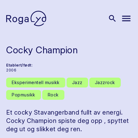
menu
search
Cocky Champion
Etablert/født:
2006
Eksperimentell musikk
Jazz
Jazzrock
Popmusikk
Rock
Et cocky Stavangerband fullt av energi.
Cocky Champion spiste deg opp , spyttet
deg ut og slikket deg ren.