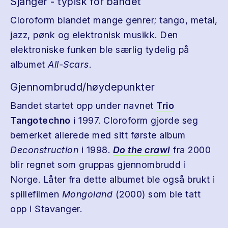
Sjanger - typisk for bandet
Cloroform blandet mange genrer; tango, metal,
jazz, pønk og elektronisk musikk. Den
elektroniske funken ble særlig tydelig på
albumet
All-Scars
.
Gjennombrudd/høydepunkter
Bandet startet opp under navnet
Trio
Tangotechno
i 1997. Cloroform gjorde seg
bemerket allerede med sitt første album
Deconstruction
i 1998.
Do the crawl
fra 2000
blir regnet som gruppas gjennombrudd i
Norge. Låter fra dette albumet ble også brukt i
spillefilmen
Mongoland
(2000) som ble tatt
opp i Stavanger.