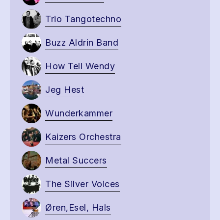
Trio Tangotechno
Buzz Aldrin Band
How Tell Wendy
Jeg Hest
Wunderkammer
Kaizers Orchestra
Metal Succers
The Silver Voices
Øren,Esel, Hals