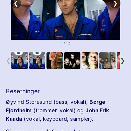
❮
❯
1 / 12
❮
❯
Besetninger
Øyvind Storesund (bass, vokal),
Børge
Fjordheim
(trommer, vokal) og
John Erik
Kaada
(vokal, keyboard, sampler).