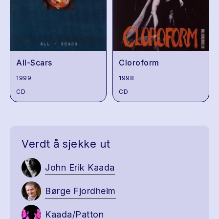
All-Scars
Cloroform
1999
1998
CD
CD
Verdt å sjekke ut
John Erik Kaada
Børge Fjordheim
Kaada/Patton