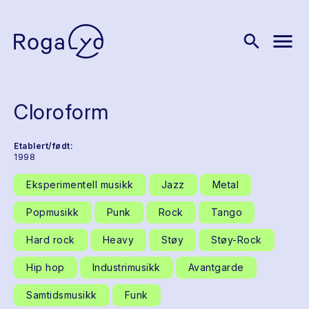
menu
search
Cloroform
Etablert/født:
1998
Eksperimentell musikk
Jazz
Metal
Popmusikk
Punk
Rock
Tango
Hard rock
Heavy
Støy
Støy-Rock
Hip hop
Industrimusikk
Avantgarde
Samtidsmusikk
Funk