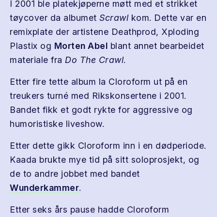
I 2001 ble platekjøperne møtt med et strikket
tøycover da albumet
Scrawl
kom. Dette var en
remixplate der artistene Deathprod, Xploding
Plastix og
Morten Abel
blant annet bearbeidet
materiale fra
Do The Crawl
.
Etter fire tette album la Cloroform ut på en
treukers turné med Rikskonsertene i 2001.
Bandet fikk et godt rykte for aggressive og
humoristiske liveshow.
Etter dette gikk Cloroform inn i en dødperiode.
Kaada brukte mye tid på sitt soloprosjekt, og
de to andre jobbet med bandet
Wunderkammer
.
Etter seks års pause hadde Cloroform