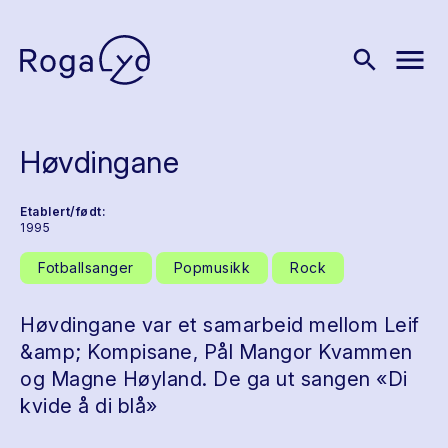
menu
search
Høvdingane
Etablert/født:
1995
Fotballsanger
Popmusikk
Rock
Høvdingane var et samarbeid mellom Leif
&amp; Kompisane, Pål Mangor Kvammen
og Magne Høyland. De ga ut sangen «Di
kvide å di blå»