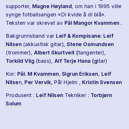
supporter,
Magne Høyland
, om han i 1995 ville
synge fotballsangen «Di kvide å di blå».
Teksten var skrevet av
Pål Mangor Kvammen .
Bakgrunnsband var
Leif & Kompisane:
Leif
Nilsen
(akkustisk gitar),
Stene Osmundsen
(trommer),
Albert Skurtveit (
tangenter),
Torkild Viig
(bass),
Alf Terje Hana (g
itar)
Kor:
Pål. M Kvammen
,
Sigrun Eriksen
,
Leif
Nilse
n,
Per Vervik,
Pål Hjelm ,
Kristin Svensen
Produsent :
Leif Nilsen
Tekniker :
Torbjørn
Solum