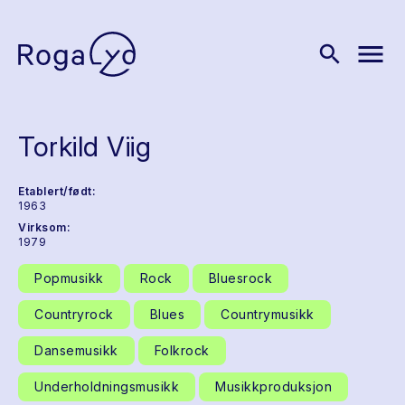
menu
search
Torkild Viig
Etablert/født:
1963
Virksom:
1979
Popmusikk
Rock
Bluesrock
Countryrock
Blues
Countrymusikk
Dansemusikk
Folkrock
Underholdningsmusikk
Musikkproduksjon