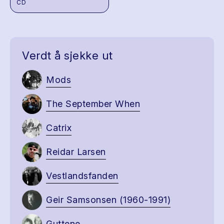
CD
Verdt å sjekke ut
Mods
The September When
Catrix
Reidar Larsen
Vestlandsfanden
Geir Samsonsen (1960-1991)
Guttene