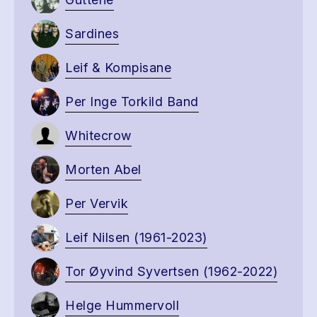
Sardines
Leif & Kompisane
Per Inge Torkild Band
Whitecrow
Morten Abel
Per Vervik
Leif Nilsen (1961-2023)
Tor Øyvind Syvertsen (1962-2022)
Helge Hummervoll