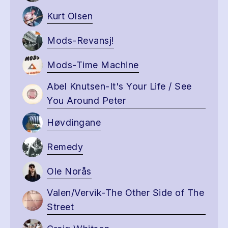
Kurt Olsen
Mods-Revansj!
Mods-Time Machine
Abel Knutsen-It's Your Life / See
You Around Peter
Høvdingane
Remedy
Ole Norås
Valen/Vervik-The Other Side of The
Street