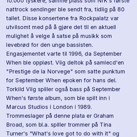
10.000 tyskere, samme plass som NrK's første
nattrock sendinger ble sendt fra, tidlig på 80
tallet. Disse konsertene fra Rockpalatz var
utvilsomt med på å gjøre det til en aktuell
mulighet å velge å satse på musikk som
levebrød for den unge bassisten.
Engasjementet varte til 1996, da September
When ble oppløst. Viig deltok på samlecd'en
"Prestige de la Norvege" som satte punktum
for September When epoken for hans del.
Torkild Viig spiller også bass på September
When's første album, som ble spilt inn i
Marcus Studios i London i 1989.
Trommeslager på denne plata er Graham
Broad, som bl.a. spiller trommer på Tina
Turner's "What's love got to do with it" og