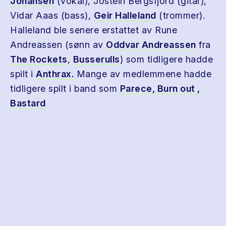
Johansen
(vokal), Jostein Bergsfjord (gitar),
Vidar Aaas (bass),
Geir Halleland
(trommer).
Halleland ble senere erstattet av Rune
Andreassen (sønn av
Oddvar Andreassen
fra
The Rockets
,
Busserulls
) som tidligere hadde
spilt i
Anthrax.
Mange av medlemmene hadde
tidligere spilt i band som
Parece,
Burn out ,
Bastard