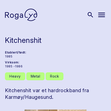
menu
search
Kitchenshit
Etablert/født:
1985
Virksom:
1985 -1986
Heavy
Metal
Rock
Kitchenshit var et hardrockband fra
Karmøy/Haugesund.