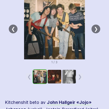
❮
❯
1 / 3
❮
❯
Kitchenshit beto av
John Hallgeir «Jojo»