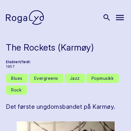
menu
search
The Rockets (Karmøy)
Etablert/født:
1957
Blues
Evergreens
Jazz
Popmusikk
Rock
Det første ungdomsbandet på Karmøy.