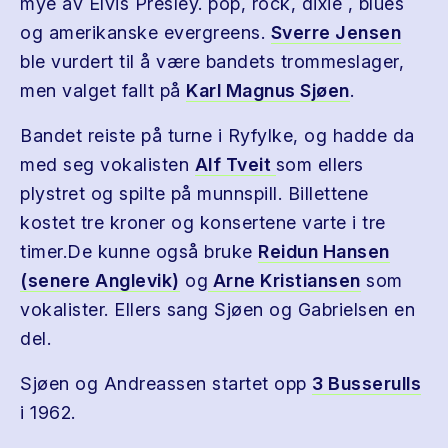
mye av Elvis Presley. pop, rock, dixie , blues
og amerikanske evergreens.
Sverre Jensen
ble vurdert til å være bandets trommeslager,
men valget fallt på
Karl Magnus Sjøen
.
Bandet reiste på turne i Ryfylke, og hadde da
med seg vokalisten
Alf Tveit
som ellers
plystret og spilte på munnspill. Billettene
kostet tre kroner og konsertene varte i tre
timer.De kunne også bruke
Reidun Hansen
(senere Anglevik)
og
Arne Kristiansen
som
vokalister. Ellers sang Sjøen og Gabrielsen en
del.
Sjøen og Andreassen startet opp
3 Busserulls
i 1962.