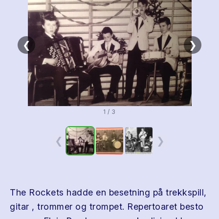
❮
❯
1 / 3
❮
❯
The Rockets hadde en besetning på trekkspill,
gitar , trommer og trompet. Repertoaret besto