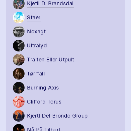
Kjetil D. Brandsdal
Staer
Noxagt
Ultralyd
Tralten Eller Utpult
Tørrfall
Burning Axis
Clifford Torus
Kjertl Del Brondo Group
Nå På Tilbud