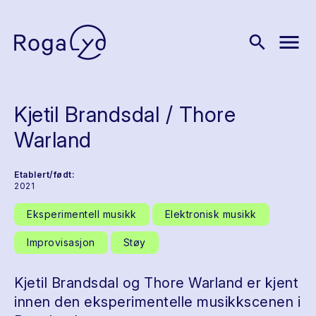
menu
search
Kjetil Brandsdal / Thore
Warland
Etablert/født:
2021
Eksperimentell musikk
Elektronisk musikk
Improvisasjon
Støy
Kjetil Brandsdal og Thore Warland er kjent
innen den eksperimentelle musikkscenen i