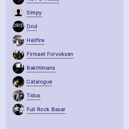
Simpy
Drid
Hellfire
Firmaet Forvoksen
Bakhtinians
Catalogue
Tidus
Full Rock Basar