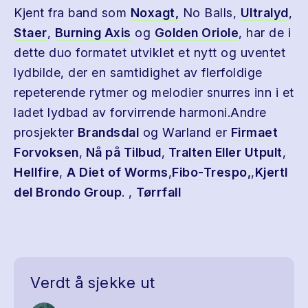
Kjent fra band som
Noxagt,
No Balls,
Ultralyd
,
Staer
,
Burning Axis
og
Golden Oriole
, har de i
dette duo formatet utviklet et nytt og uventet
lydbilde, der en samtidighet av flerfoldige
repeterende rytmer og melodier snurres inn i et
ladet lydbad av forvirrende harmoni.Andre
prosjekter
Brandsdal
og Warland er
Firmaet
Forvoksen
,
Nå på Tilbud
,
Tralten Eller Utpult
,
Hellfire
,
A Diet of Worms
,
Fibo-Trespo,
,
Kjertl
del Brondo Group
. ,
Tørrfall
Verdt å sjekke ut