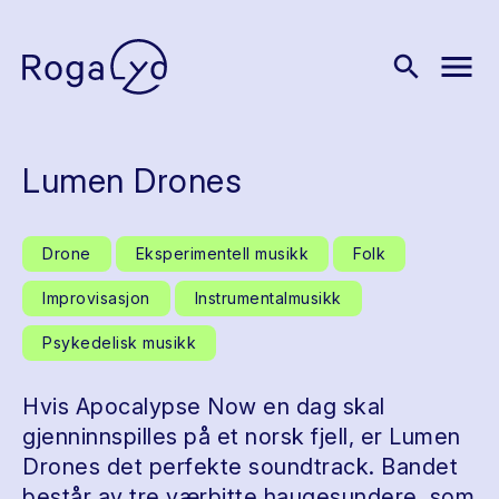
menu
search
Lumen Drones
Drone
Eksperimentell musikk
Folk
Improvisasjon
Instrumentalmusikk
Psykedelisk musikk
Hvis Apocalypse Now en dag skal
gjenninnspilles på et norsk fjell, er Lumen
Drones det perfekte soundtrack. Bandet
består av tre værbitte haugesundere, som