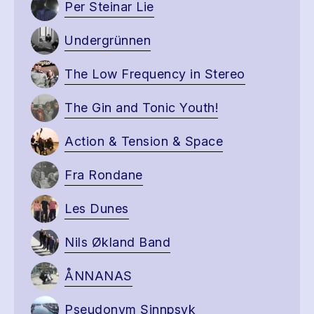
Per Steinar Lie
Undergrünnen
The Low Frequency in Stereo
The Gin and Tonic Youth!
Action & Tension & Space
Fra Rondane
Les Dunes
Nils Økland Band
ÅNNANAS
Pseudonym Sinnpsyk