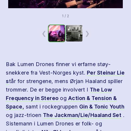
1 / 2
❮
❯
Bak Lumen Drones finner vi erfarne støy-
snekkere fra Vest-Norges kyst.
Per Steinar Lie
s
tår for strengene, mens Ørjan Haaland spiller
trommer. De er begge involvert I
The Low
Frequency in Stereo
og
Action & Tension &
Space,
samt i rockegruppen
Gin & Tonic Youth
og jazz-trioen
The Jackman/Lie/Haaland Set
.
Sistemann i Lumen Drones er folk- og