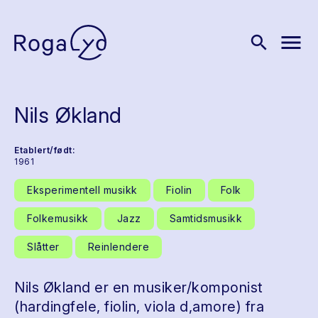
menu
search
Nils Økland
Etablert/født:
1961
Eksperimentell musikk
Fiolin
Folk
Folkemusikk
Jazz
Samtidsmusikk
Slåtter
Reinlendere
Nils Økland er en musiker/komponist
(hardingfele, fiolin, viola d,amore) fra