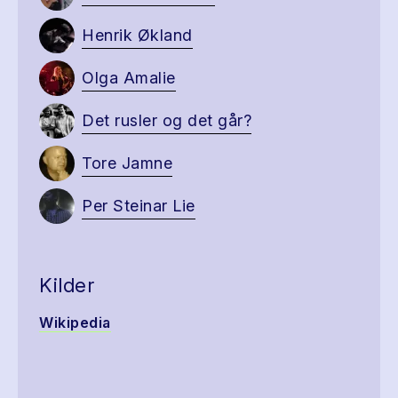
Henrik Økland
Olga Amalie
Det rusler og det går?
Tore Jamne
Per Steinar Lie
Kilder
Wikipedia