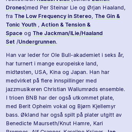
Drones
)med Per Steinar Lie og Ørjan Haaland,
fra
The Low Frequency in Stereo
,
The Gin &
Tonic Youth
,
Action & Tension &
Space
og
The Jackman/lLie/Haaland
Set
/
Undergrunnen
.
Han var leder for Ole Bull-akademiet i seks år,
har turnert i mange europeiske land,
midtøsten, USA, Kina og Japan. Han har
medvirket på flere innspillinger med
jazzmusikeren Christian Wallumrøds ensemble.
I trioen BNB har der også utkommet plate,
med Berit Opheim vokal og Bjørn Kjellemyr
bass. Økland har også spilt på plater utgitt av
Benedicte Maurseth/Knut Hamre, Kari
Bremnes, Alf Cranner, Karoline Krüger,
Jan