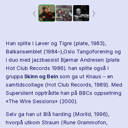
❮
❯
Han spilte i Løver og Tigre (plate, 1983),
Balkansemblet (1984–),Oslo Tangoforening og
i duo med jazzbassist Bjørnar Andresen (plate
Hot Club Records 1986). han spilte også i
gruppa
Skinn og Bein
som ga ut Knaus – en
samtidscollage (Hot Club Records, 1989). Med
Supersilent opptrådte han på BBCs oppsetning
«The Wire Sessions» (2000).
Selv ga han ut Blå harding (Morild, 1996),
hvorpå utkom Straum (Rune Grammofon,