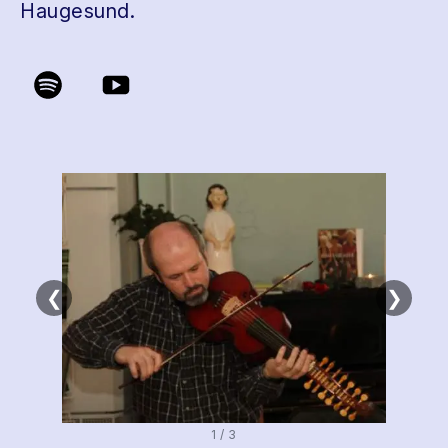
Haugesund.
❮
❯
1 / 3