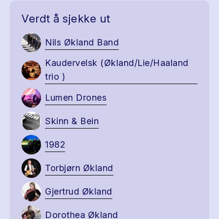
Verdt å sjekke ut
Nils Økland Band
Kaudervelsk (Økland/Lie/Haaland
trio )
Lumen Drones
Skinn & Bein
1982
Torbjørn Økland
Gjertrud Økland
Dorothea Økland