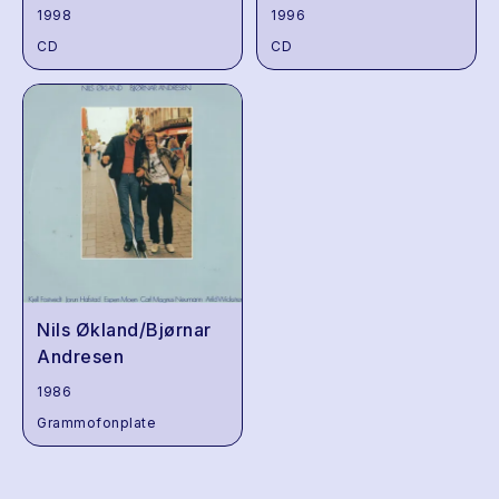
1998
1996
CD
CD
Nils Økland/Bjørnar
Andresen
1986
Grammofonplate