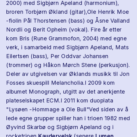
2000) med Sigbjørn Apeland (harmonium),
broren Torbjørn Økland (gitar),Ole Henrik Moe
-fiolin Pål Thorstensen (bass) og Åsne Valland
Nordli og Berit Opheim (vokal). Fire år etter
kom Bris (Rune Grammofon, 2004) med egne
verk, i samarbeid med Sigbjørn Apeland, Mats
Eilertsen (bass), Per Oddvar Johansen
(trommer) og Håkon Mørch Stene (perkusjon).
Deler av utgivelsen var Øklands musikk til Jon
Fosses skuespill Melancholia.I 2009 kom
albumet Monograph, utgitt av det anerkjente
plateselskapet ECM.I 2011 kom duoplata
"Lysøen -Hommage a Ole Bull"Ved siden av å
lede egne grupper spiller han i trioen 1982 med
Øyvind Skarbø og Sigbjørn Apeland og i
rocketrioen
Kaudervelsk
(senere
Lumen