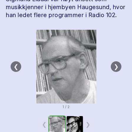
musikkjenner i hjembyen Haugesund, hvor
han ledet flere programmer i Radio 102.
❮
❯
1 / 2
❮
❯