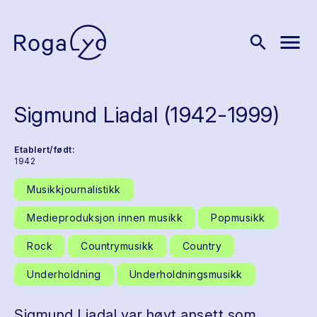
menu
search
Sigmund Liadal (1942-1999)
Etablert/født:
1942
Musikkjournalistikk
Medieproduksjon innen musikk
Popmusikk
Rock
Countrymusikk
Country
Underholdning
Underholdningsmusikk
Sigmund Liadal var høyt ansett som