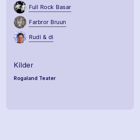
Full Rock Basar
Farbror Bruun
Rudi & di
Kilder
Rogaland Teater