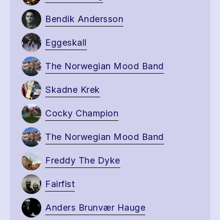
Bendik Andersson
Eggeskall
The Norwegian Mood Band
Skadne Krek
Cocky Champion
The Norwegian Mood Band
Freddy The Dyke
Fairfist
Anders Brunvær Hauge