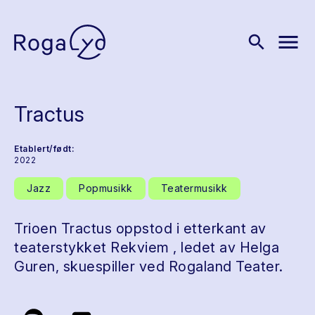
menu
search
Tractus
Etablert/født:
2022
Jazz
Popmusikk
Teatermusikk
Trioen Tractus oppstod i etterkant av
teaterstykket Rekviem , ledet av Helga
Guren, skuespiller ved Rogaland Teater.