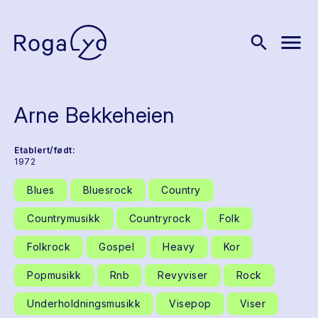
menu
search
Arne Bekkeheien
Etablert/født:
1972
Blues
Bluesrock
Country
Countrymusikk
Countryrock
Folk
Folkrock
Gospel
Heavy
Kor
Popmusikk
Rnb
Revyviser
Rock
Underholdningsmusikk
Visepop
Viser