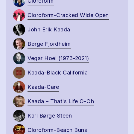
Cloroform
Cloroform-Cracked Wide Open
John Erik Kaada
Børge Fjordheim
Vegar Hoel (1973-2021)
Kaada-Black California
Kaada-Care
Kaada – That's Life O-Oh
Karl Børge Steen
Cloroform-Beach Buns