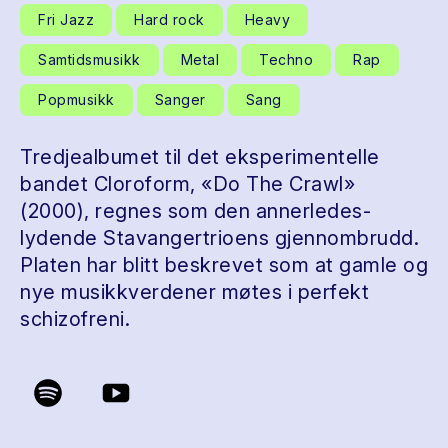
Fri Jazz
Hard rock
Heavy
Samtidsmusikk
Metal
Techno
Rap
Popmusikk
Sanger
Sang
Tredjealbumet til det eksperimentelle
bandet Cloroform, «Do The Crawl»
(2000), regnes som den annerledes-
lydende Stavangertrioens gjennombrudd.
Platen har blitt beskrevet som at gamle og
nye musikkverdener møtes i perfekt
schizofreni.