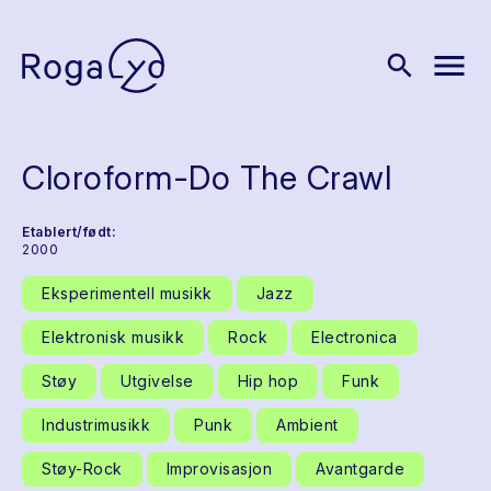
menu
search
Cloroform-Do The Crawl
Etablert/født:
2000
Eksperimentell musikk
Jazz
Elektronisk musikk
Rock
Electronica
Støy
Utgivelse
Hip hop
Funk
Industrimusikk
Punk
Ambient
Støy-Rock
Improvisasjon
Avantgarde