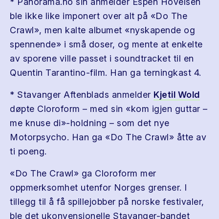
* Panorama.no sin anmelder Espen Hovelsen
ble ikke like imponert over alt på «Do The
Crawl», men kalte albumet «nyskapende og
spennende» i små doser, og mente at enkelte
av sporene ville passet i soundtracket til en
Quentin Tarantino-film. Han ga terningkast 4.
* Stavanger Aftenblads anmelder
Kjetil Wold
døpte Cloroform – med sin «kom igjen guttar –
me knuse di»-holdning – som det nye
Motorpsycho. Han ga «Do The Crawl» åtte av
ti poeng.
«Do The Crawl» ga Cloroform mer
oppmerksomhet utenfor Norges grenser. I
tillegg til å få spillejobber på norske festivaler,
ble det ukonvensjonelle Stavanger-bandet