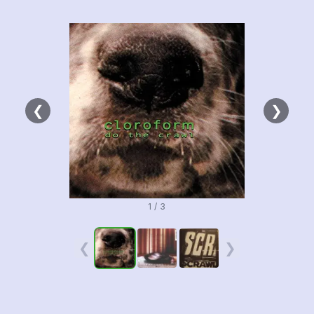
❮
❯
1 / 3
❮
❯