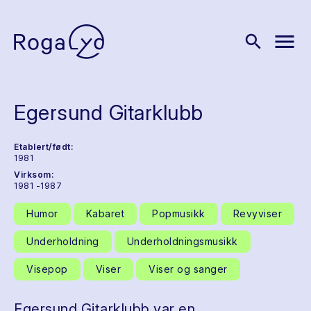
menu
search
Egersund Gitarklubb
Etablert/født:
1981
Virksom:
1981 -1987
Humor
Kabaret
Popmusikk
Revyviser
Underholdning
Underholdningsmusikk
Visepop
Viser
Viser og sanger
Egersund Gitarklubb var en