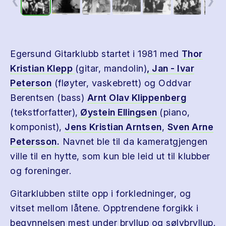
❮
❯
Egersund Gitarklubb startet i 1981 med
Thor
Kristian Klepp
(gitar, mandolin)
, Jan - Ivar
Peterson
(fløyter, vaskebrett) og Oddvar
Berentsen (bass)
Arnt Olav Klippenberg
(tekstforfatter),
Øystein Ellingsen
(piano,
komponist),
Jens Kristian Arntsen
,
Sven Arne
Petersson.
Navnet ble til da kameratgjengen
ville til en hytte, som kun ble leid ut til klubber
og foreninger.
Gitarklubben stilte opp i forkledninger, og
vitset mellom låtene. Opptrendene forgikk i
begynnelsen mest under bryllup og sølvbryllup.