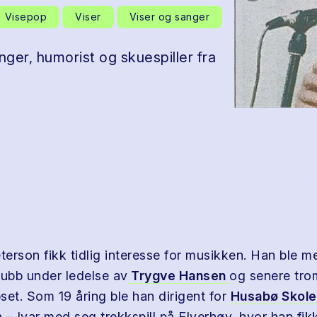
Visepop
Viser
Viser og sanger
nger, humorist og skuespiller fra
terson fikk tidlig interesse for musikken. Han ble m
lubb under ledelse av
Trygve Hansen
og senere trom
set. Som 19 åring ble han dirigent for
Husabø Skole
– Ivar med seg trekkspill på Elverhøy, hvor han fikk 