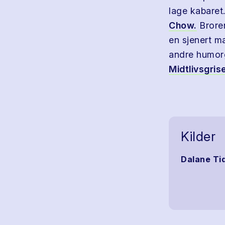
lage kabaret.
Chow.
Bror
en sjenert m
andre humor
Midtlivsgris
Kilder
Dalane Ti