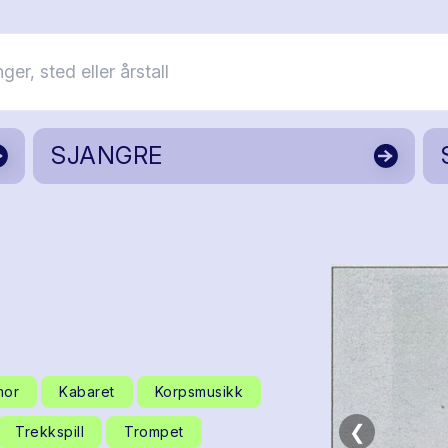
SJANGRE
mor
Kabaret
Korpsmusikk
❮
Trekkspill
Trompet