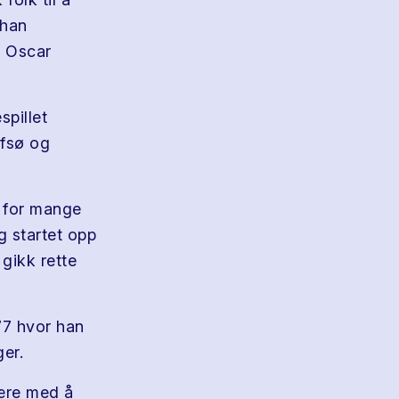
 han
r Oscar
spillet
afsø og
 for mange
g startet opp
gikk rette
77 hvor han
ger.
ære med å