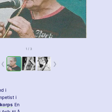
1 / 3
❮
❯
ed i
petist i
korps
En
folk til å