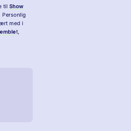
 til
Show
 Personlig
vært med i
semble
t,