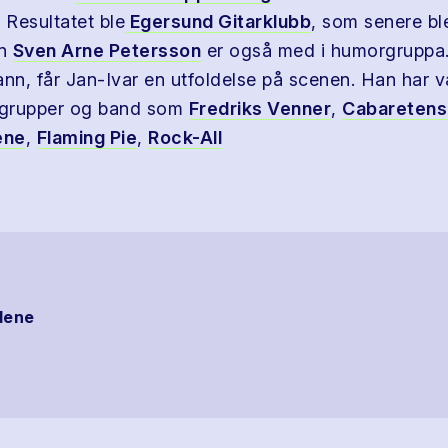
 Resultatet ble
Egersund Gitarklubb
, som senere ble
en
Sven Arne Petersson
er også med i humorgruppa.
ann, får Jan-Ivar en utfoldelse på scenen. Han har 
grupper og band som
Fredriks Venner
,
Cabareten
ene
,
Flaming Pie
,
Rock-All
dene