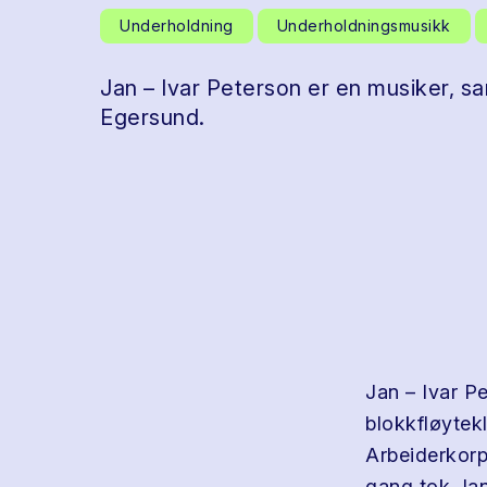
Underholdning
Underholdningsmusikk
Jan – Ivar Peterson er en musiker, sa
Egersund.
Jan – Ivar Pe
blokkfløytek
Arbeiderkorp
gang tok Jan 