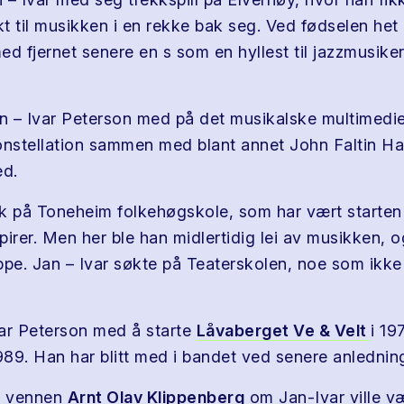
kt til musikken i en rekke bak seg. Ved fødselen het
ed fjernet senere en s som en hyllest til jazzmusike
an – Ivar Peterson med på det musikalske multimedie
onstellation sammen med blant annet John Faltin H
ed.
k på Toneheim folkehøgskole, som har vært starten
irer. Men her ble han midlertidig lei av musikken, o
ppe. Jan – Ivar søkte på Teaterskolen, noe som ikke 
ar Peterson med å starte
Låvaberget Ve & Velt
i 19
1989. Han har blitt med i bandet ved senere anlednin
e vennen
Arnt Olav Klippenberg
om Jan-Ivar ville v