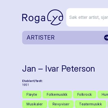
ARTISTER
Jan – Ivar Peterson
Etablert/født:
1951
Fløyte
Folkemusikk
Folkrock
Hu
Musikaler
Revyviser
Teatermusikk