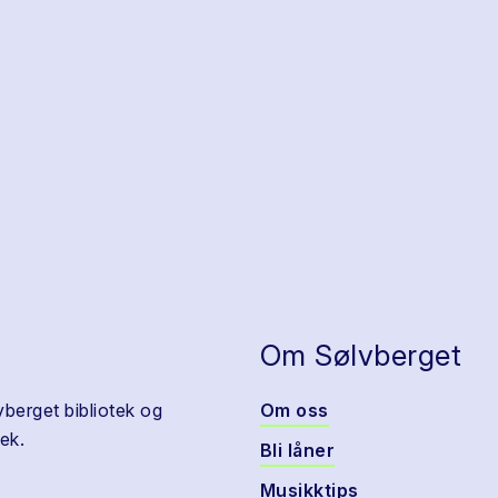
Om Sølvberget
vberget bibliotek og
Om oss
ek.
Bli låner
Musikktips