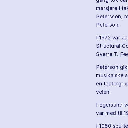
marsjere i ta
Petersson, m
Peterson.
I 1972 var J
Structural C
Sverre T. Fe
Peterson gik
musikalske sp
en teatergru
veien.
I Egersund v
var med til 
I 1980 spurt