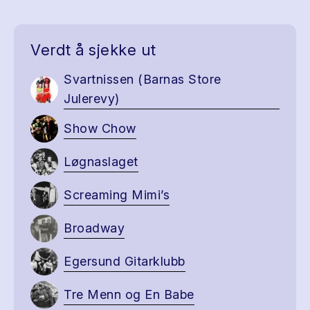
Verdt å sjekke ut
Svartnissen (Barnas Store
Julerevy)
Show Chow
Løgnaslaget
Screaming Mimi’s
Broadway
Egersund Gitarklubb
Tre Menn og En Babe