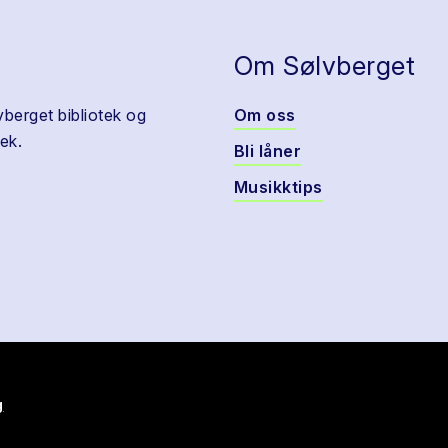
Om Sølvberget
vberget bibliotek og
Om oss
ek.
Bli låner
Musikktips
g