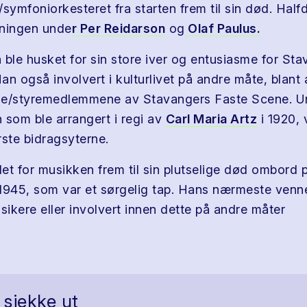
symfoniorkesteret fra starten frem til sin død. Half
eningen unde
r Per Reidarson
og
Olaf Paulus.
 ble husket for sin store iver og entusiasme for St
Han også involvert i kulturlivet på andre måte, blan
rne/styremedlemmene av Stavangers Faste Scene. U
 som ble arrangert i regi av
Carl Maria Artz
i 1920, 
rste bidragsyterne.
et for musikken frem til sin plutselige død ombord 
1945, som var et sørgelig tap. Hans nærmeste venn
ikere eller involvert innen dette på andre måter
 sjekke ut