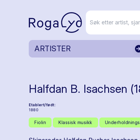
ARTISTER
Halfdan B. Isachsen (
Etablert/født:
1880
Fiolin
Klassisk musikk
Underholdnings