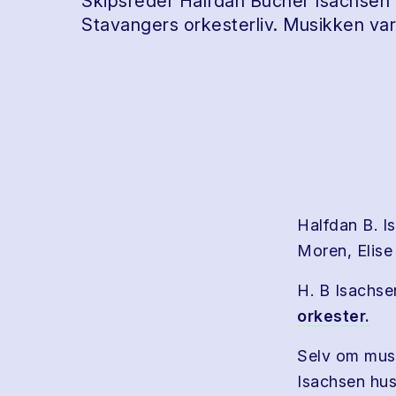
Skipsreder Halfdan Bucher Isachsen 
Stavangers orkesterliv. Musikken var
Halfdan B. I
Moren, Elise 
H. B Isachsen
orkester.
Selv om musi
Isachsen hus