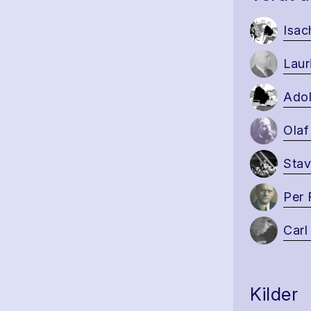
Isac
Laur
Adol
Olaf
Stav
Per 
Carl
Kilder