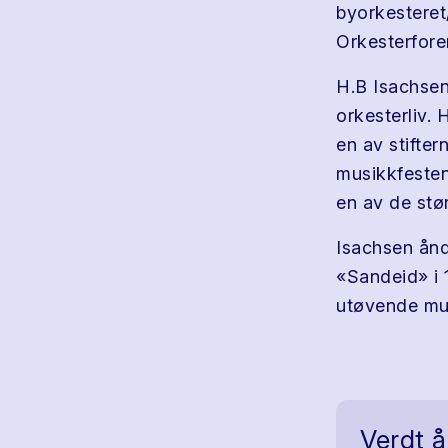
byorkesteret/
Orkesterfor
H.B Isachsen
orkesterliv. 
en av stifte
musikkfesten
en av de stø
Isachsen ånd
«Sandeid» i 
utøvende mus
Verdt å