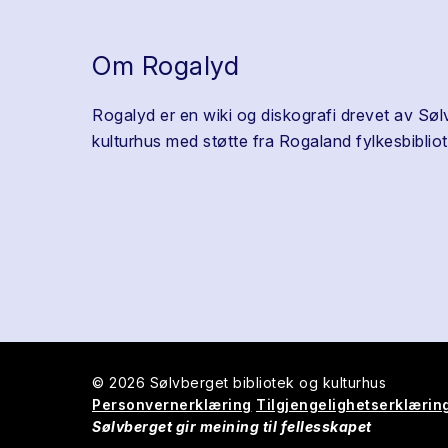
Om Rogalyd
Rogalyd er en wiki og diskografi drevet av Søl
kulturhus med støtte fra Rogaland fylkesbibliot
© 2026 Sølvberget bibliotek og kulturhus
Personvernerklæring
Tilgjengelighetserklærin
Sølvberget gir meining til fellesskapet