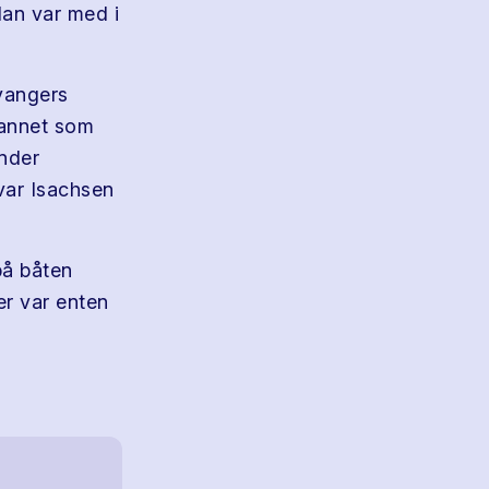
dan var med i
avangers
t annet som
nder
var Isachsen
på båten
er var enten