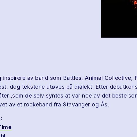
 inspirere av band som Battles, Animal Collective,
t, dog tekstene utøves på dialekt. Etter debutkon
åter ,som de selv syntes at var noe av det beste s
revet av et rockeband fra Stavanger og Ås.
:
 Time
hl