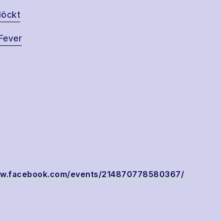
löckt
 Fever
ww.facebook.com/events/214870778580367/