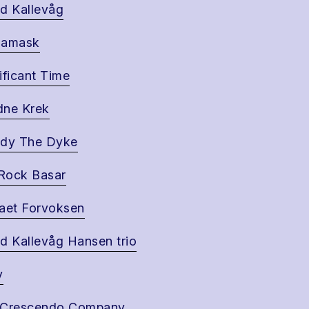
d Kallevåg
gamask
ificant Time
dne Krek
ddy The Dyke
 Rock Basar
aet Forvoksen
d Kallevåg Hansen trio
y
 Crescendo Company