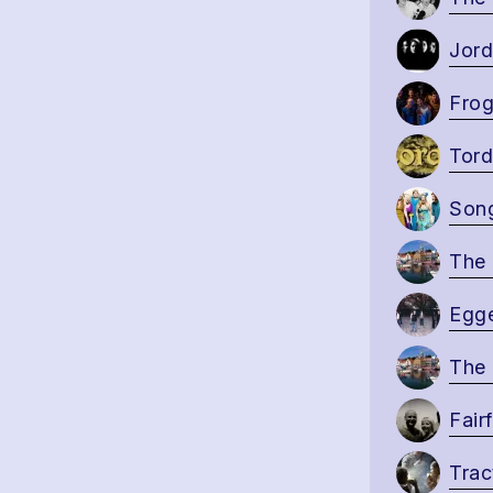
Jord
Frog
Tord
Song
The
Egge
The
Fairf
Trac