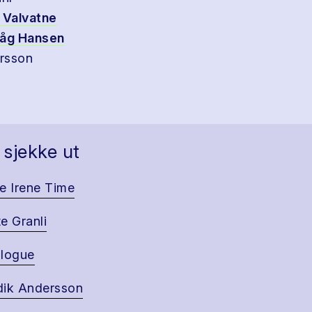
 Valvatne
våg Hansen
rsson
 sjekke ut
e Irene Time
e Granli
logue
ik Andersson