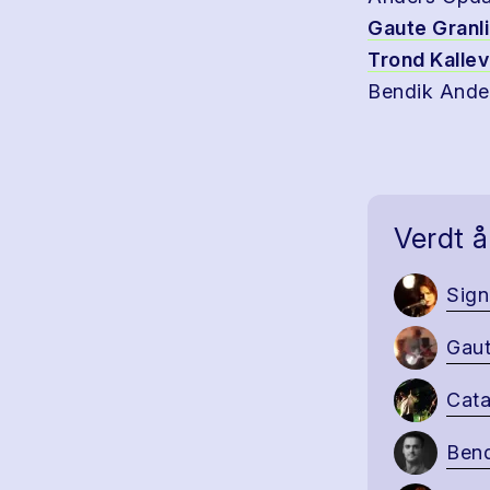
Gaute Granli
Trond Kalle
Bendik Ande
Verdt å
Sign
Gaut
Cata
Bend