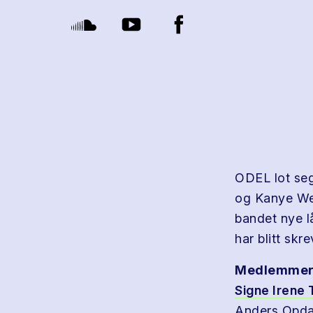
ODEL lot seg
og Kanye Wes
bandet nye l
har blitt sk
Medlemmer
Signe Irene
Anders Opda