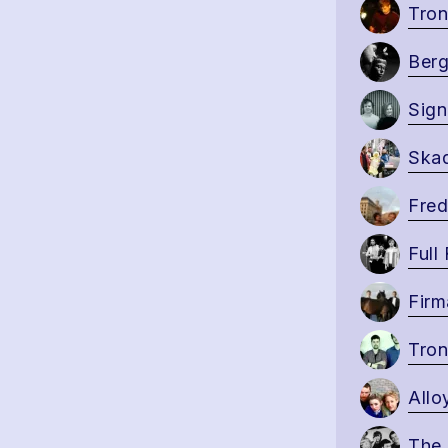
Tron
Ber
Sign
Ska
Fre
Full
Firm
Tron
Allo
The