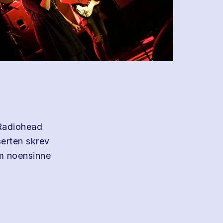
 Radiohead
serten skrev
om noensinne