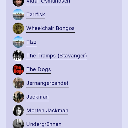
Vidar Osmundsen
Tørrfisk
Wheelchair Bongos
Tizz
The Tramps (Stavanger)
The Dogs
Jernangerbandet
Jackman
Morten Jackman
Undergrünnen