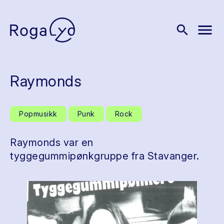
menu
search
Raymonds
Popmusikk
Punk
Rock
Raymonds var en
tyggegummipønkgruppe fra Stavanger.