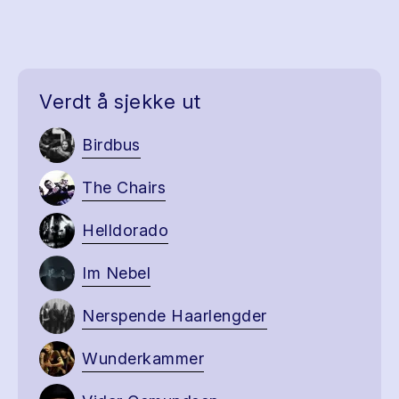
Verdt å sjekke ut
Birdbus
The Chairs
Helldorado
Im Nebel
Nerspende Haarlengder
Wunderkammer