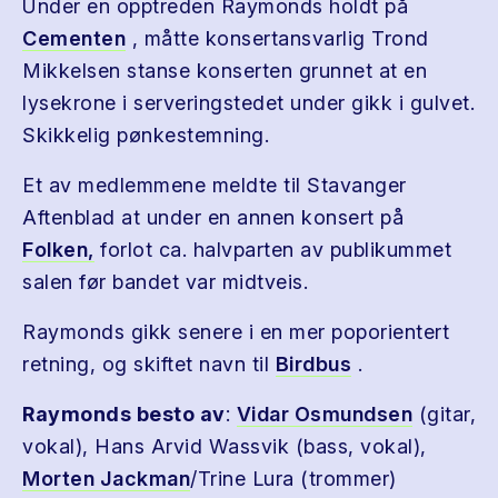
Under en opptreden Raymonds holdt på
Cementen
, måtte konsertansvarlig Trond
Mikkelsen stanse konserten grunnet at en
lysekrone i serveringstedet under gikk i gulvet.
Skikkelig pønkestemning.
Et av medlemmene meldte til Stavanger
Aftenblad at under en annen konsert på
Folken,
forlot ca. halvparten av publikummet
salen før bandet var midtveis.
Raymonds gikk senere i en mer poporientert
retning, og skiftet navn til
Birdbus
.
Raymonds besto av
:
Vidar Osmundsen
(gitar,
vokal), Hans Arvid Wassvik (bass, vokal),
Morten Jackman
/Trine Lura (trommer)