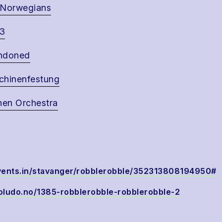
 Norwegians
3
ndoned
hinenfestung
hen Orchestra
levents.in/stavanger/robblerobble/352313808194950#
ioludo.no/1385-robblerobble-robblerobble-2