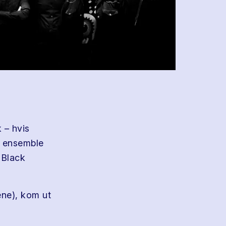
 – hvis
t ensemble
 Black
ene), kom ut