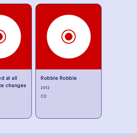
d at all
Robble Robble
te changes
2012
CD