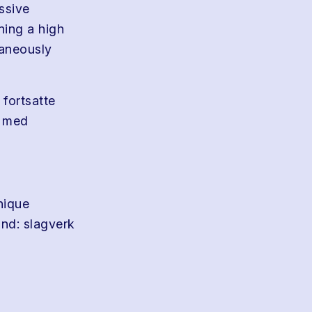
ssive
ning a high
taneously
 fortsatte
n med
nique
eland: slagverk