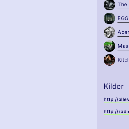
The
EGG
Aba
Masc
Kitc
Kilder
http://al
http://rad