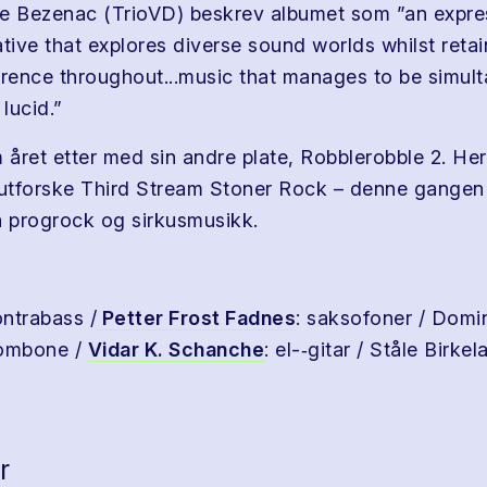
e Bezenac (TrioVD) beskrev albumet som ”an expre
tive that explores diverse sound worlds whilst retai
erence throughout...music that manages to be simul
lucid.”
året etter med sin andre plate, Robblerobble 2. Her
 utforske Third Stream Stoner Rock – denne gange
a progrock og sirkusmusikk.
ontrabass /
Petter Frost Fadnes
: saksofoner / Domi
rombone /
Vidar K. Schanche
: el-­‐gitar / Ståle Birk
r