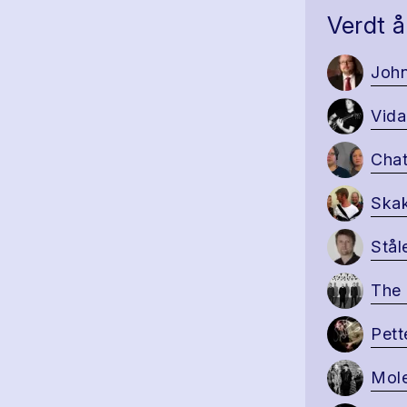
Verdt å
John
Vida
Chat
Skak
Stål
The 
Pett
Mol