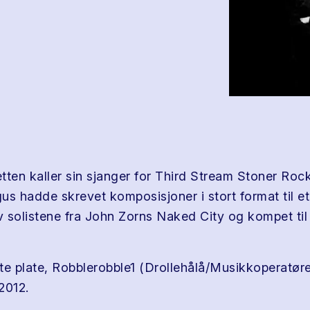
tten kaller sin sjanger for Third Stream Stoner Rock
us hadde skrevet komposisjoner i stort format til e
v solistene fra John Zorns Naked City og kompet til
te plate, Robblerobble1 (Drollehålå/Musikkoperatør
2012.