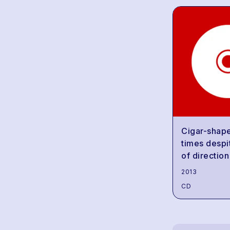
Cigar-shape
times despi
of direction
2013
CD