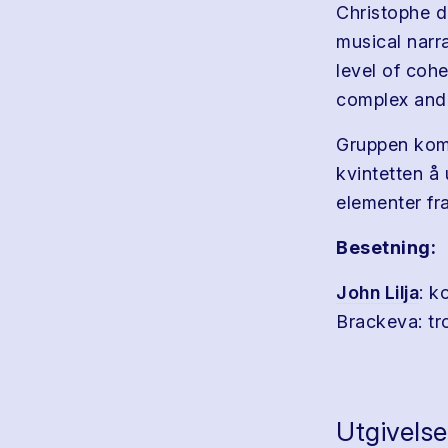
Christophe d
musical narra
level of coh
complex and 
Gruppen kom 
kvintetten å
elementer fr
Besetning:
John Lilja
: k
Brackeva: t
Utgivelse