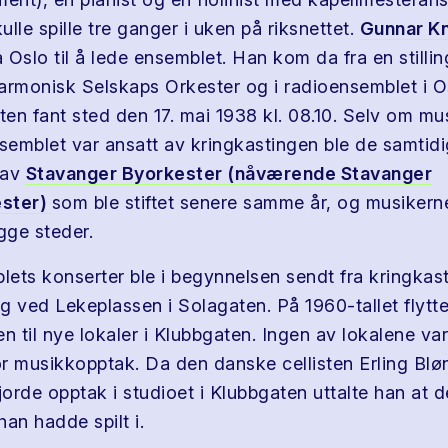
lle spille tre ganger i uken på riksnettet.
Gunnar K
a Oslo til å lede ensemblet. Han kom da fra en still
ilharmonisk Selskaps Orkester og i radioensemblet i O
en fant sted den 17. mai 1938 kl. 08.10. Selv om mus
emblet var ansatt av kringkastingen ble de samtidi
 av
Stavanger Byorkester (nåværende Stavanger
ester)
som ble stiftet senere samme år, og musikern
egge steder.
ets konserter ble i begynnelsen sendt fra kringkas
g ved Lekeplassen i Solagaten. På 1960-tallet flytte
n til nye lokaler i Klubbgaten. Ingen av lokalene var
r musikkopptak. Da den danske cellisten Erling Blø
orde opptak i studioet i Klubbgaten uttalte han at d
an hadde spilt i.