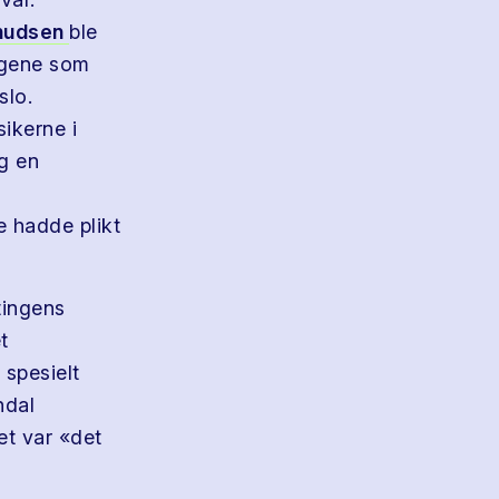
nudsen
ble
ingene som
slo.
ikerne i
g en
e hadde plikt
tingens
t
 spesielt
ndal
et var «det