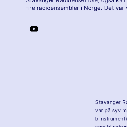
Stavanger Radioensemble, også kalt
fire radioensembler i Norge. Det var
Stavanger Ra
var på syv mu
biinstrument
som biinstrum