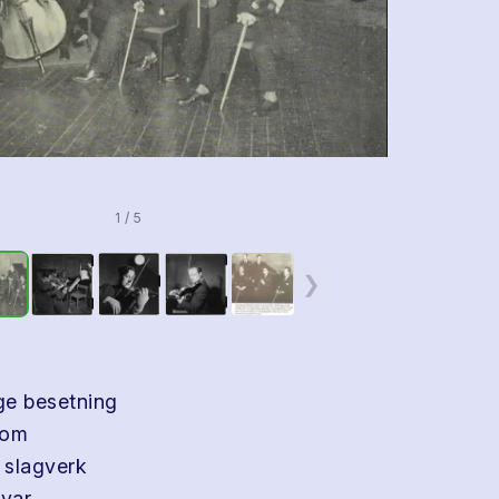
1 / 5
❯
ge besetning
som
d slagverk
var.