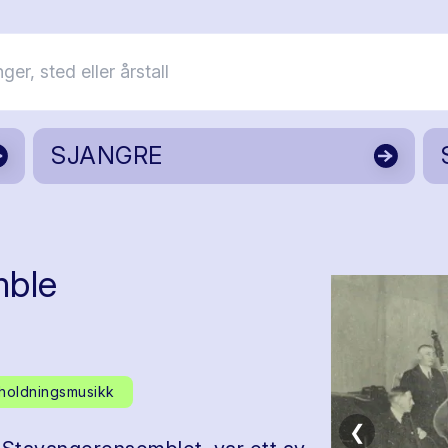
SJANGRE
mble
holdningsmusikk
❮