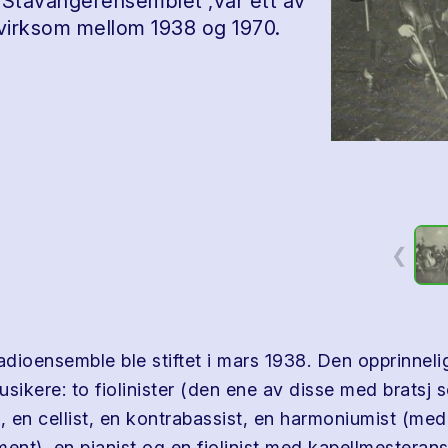
 Stavangerensemblet ,var ett av
 virksom mellom 1938 og 1970.
❮
dioensemble ble stiftet i mars 1938. Den opprinneli
sikere: to fiolinister (den ene av disse med bratsj 
), en cellist, en kontrabassist, en harmoniumist (me
ent), en pianist og en fiolinist med kapellmesterans