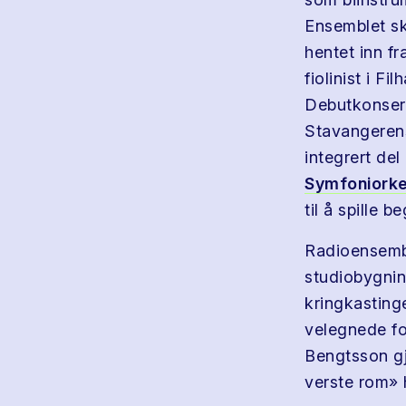
Ensemblet sku
hentet inn fr
fiolinist i F
Debutkonsert
Stavangerens
integrert del
Symfoniork
til å spille b
Radioensembl
studiobygnin
kringkastinge
velegnede fo
Bengtsson gj
verste rom» h