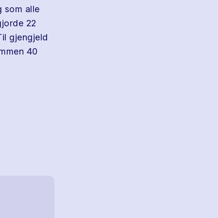
g som alle
gjorde 22
il gjengjeld
sammen 40