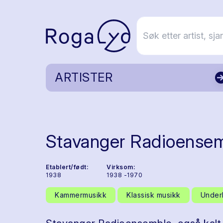
ARTISTER
Stavanger Radioense
Etablert/født:
Virksom:
1938
1938 -1970
Kammermusikk
Klassisk musikk
Under