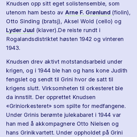
Knudsen opp sitt eget solistensemble, som
utenom ham besto av
Arne F. Grønlund
(fiolin),
Otto Sinding (bratsj), Aksel Wold (cello) og
Lyder Juul
(klaver).De reiste rundt i
Rogalandsdistriktet høsten 1942 og vinteren
1943.
Knudsen drev aktivt motstandsarbeid under
krigen, og i 1944 ble han og hans kone Judith
fengslet og sendt til Grini hvor de satt til
krigens slutt. Virksomheten til orkesteret ble
da innstilt. Der opprettet Knudsen
«Griniorkesteret» som spilte for medfangene.
Under Grinis berømte julekabaret i 1944 var
han med å akkompagnere Otto Nielsen og
hans Grinikvartett. Under oppholdet på Grini