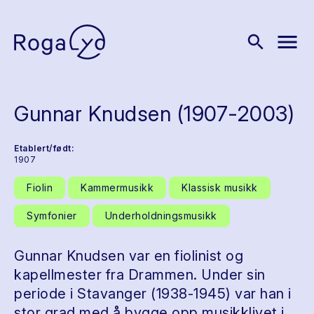
menu
search
Gunnar Knudsen (1907-2003)
Etablert/født:
1907
Fiolin
Kammermusikk
Klassisk musikk
Symfonier
Underholdningsmusikk
Gunnar Knudsen var en fiolinist og
kapellmester fra Drammen. Under sin
periode i Stavanger (1938-1945) var han i
stor grad med å bygge opp musikklivet i