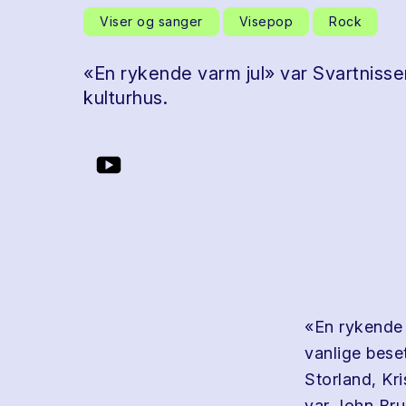
Viser og sanger
Visepop
Rock
«En rykende varm jul» var Svartnissen
kulturhus.
«En rykende 
vanlige bese
Storland, Kri
var John Br