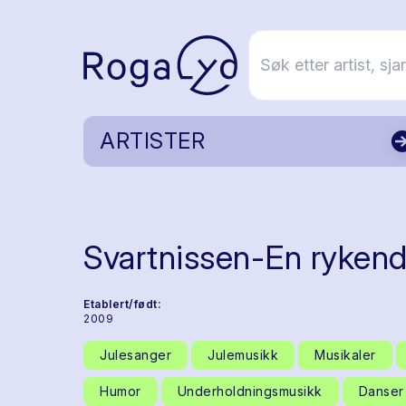
ARTISTER
Svartnissen-En rykend
Etablert/født:
2009
Julesanger
Julemusikk
Musikaler
Humor
Underholdningsmusikk
Danser