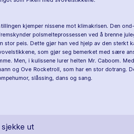
stillingen kjemper nissene mot klimakrisen. Den ond
fremskynder polsmelteprossessen ved å brenne jul
 en stor peis. Dette gjør han ved hjelp av den sterkt k
ovelstikkene, som gjør seg bemerket med sære ans
mme. Men, i kulissene lurer helten Mr. Caboom. Med
ann og Ove Rocketroll, som har en stor dotrang. De
rompehumor, slåssing, dans og sang.
 sjekke ut