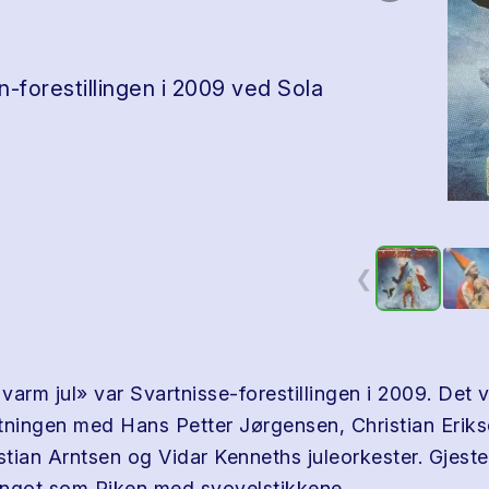
-forestillingen i 2009 ved Sola
❮
varm jul» var Svartnisse-forestillingen i 2009. Det 
tningen med Hans Petter Jørgensen, Christian Erik
stian Arntsen og Vidar Kenneths juleorkester. Gjeste
ungot som Piken med svovelstikkene.