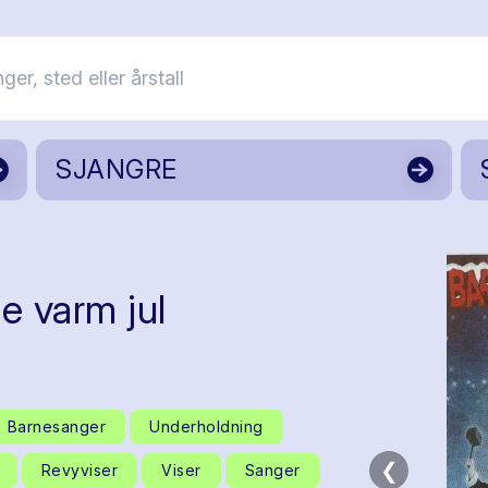
SJANGRE
e varm jul
Barnesanger
Underholdning
❮
Revyviser
Viser
Sanger