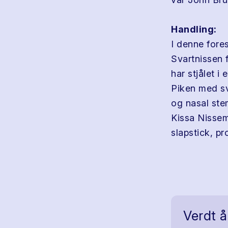
Handling:
I denne fore
Svartnissen 
har stjålet i
Piken med sv
og nasal ste
Kissa Nissem
slapstick, p
Verdt å