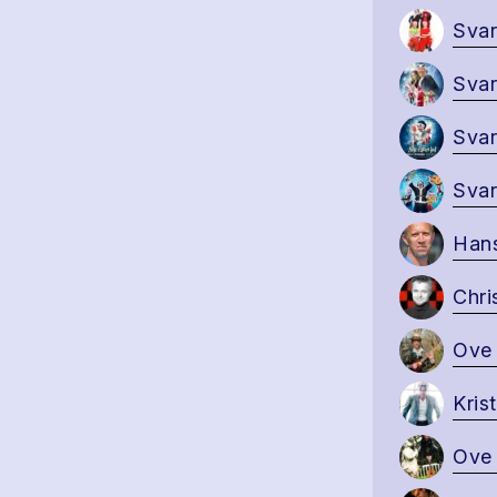
Svar
Svar
Svar
Svar
Hans
Chri
Ove 
Kris
Ove 