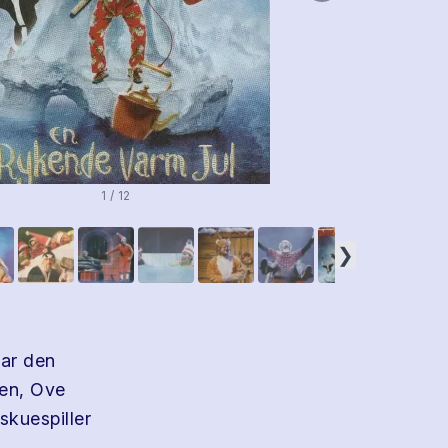
1 / 12
❯
var den
sen, Ove
skuespiller