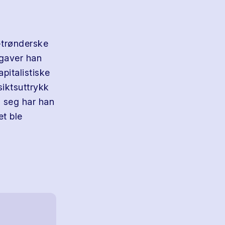
-trønderske
egaver han
apitalistiske
iktsuttrykk
 seg har han
t ble