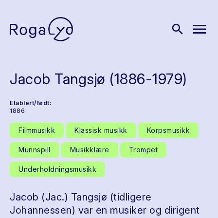
menu
search
Jacob Tangsjø (1886-1979)
Etablert/født:
1886
Filmmusikk
Klassisk musikk
Korpsmusikk
Munnspill
Musikklære
Trompet
Underholdningsmusikk
Jacob (Jac.) Tangsjø (tidligere
Johannessen) var en musiker og dirigent