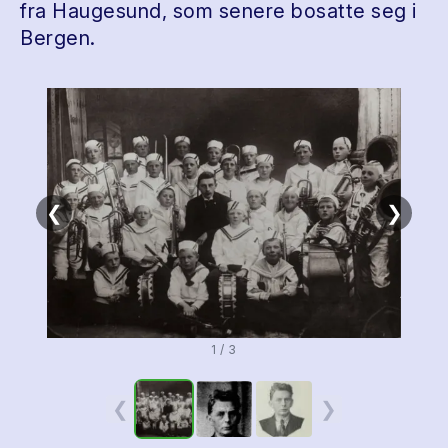
fra Haugesund, som senere bosatte seg i
Bergen.
❮
❯
1 / 3
❮
❯