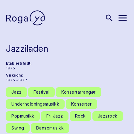
menu
search
Jazziladen
Etablert/født:
1975
Virksom:
1975 -1977
Jazz
Festival
Konsertarrangør
Underholdningsmusikk
Konserter
Popmusikk
Fri Jazz
Rock
Jazzrock
Swing
Dansemusikk