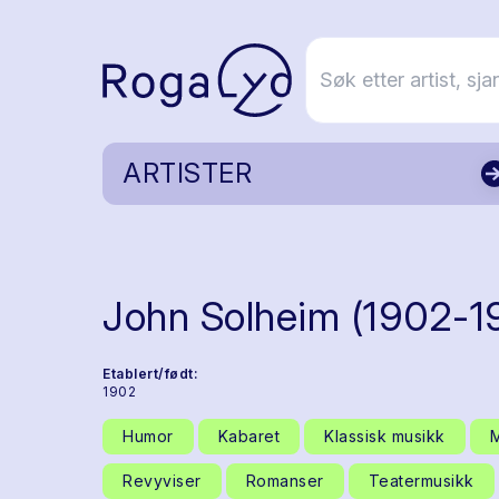
ARTISTER
John Solheim (1902-1
Etablert/født:
1902
Humor
Kabaret
Klassisk musikk
M
Revyviser
Romanser
Teatermusikk