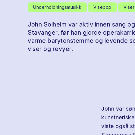
Underholdningsmusikk
Visepop
Viser
John Solheim var aktiv innen sang og
Stavanger, før han gjorde operakarrie
varme barytonstemme og levende sc
viser og revyer.
John var sønn
kunstneriske
viste også s
Stavangers F