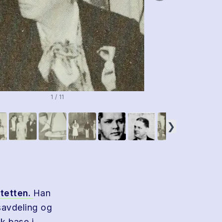
1 / 11
❯
tetten.
Han
savdeling og
k base i