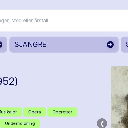
SJANGRE
952)
usikaler
Opera
Operetter
❮
Underholdning