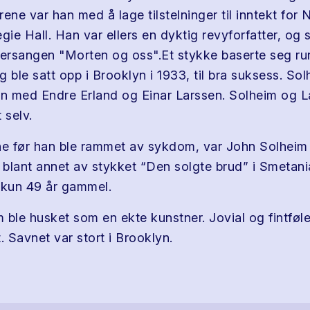
ene var han med å lage tilstelninger til inntekt for 
gie Hall. Han var ellers en dyktig revyforfatter, og 
rsangen "Morten og oss".Et stykke baserte seg ru
 ble satt opp i Brooklyn i 1933, til bra suksess. So
 med Endre Erland og Einar Larssen. Solheim og La
 selv.
ne før han ble rammet av sykdom, var John Solheim
, blant annet av stykket “Den solgte brud” i Smetani
 kun 49 år gammel.
 ble husket som en ekte kunstner. Jovial og fintfø
 Savnet var stort i Brooklyn.