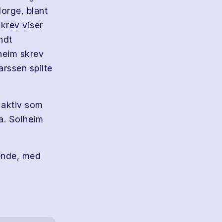
Norge, blant
skrev viser
ndt
lheim skrev
rssen spilte
 aktiv som
a. Solheim
lende, med