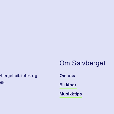
Om Sølvberget
vberget bibliotek og
Om oss
ek.
Bli låner
Musikktips