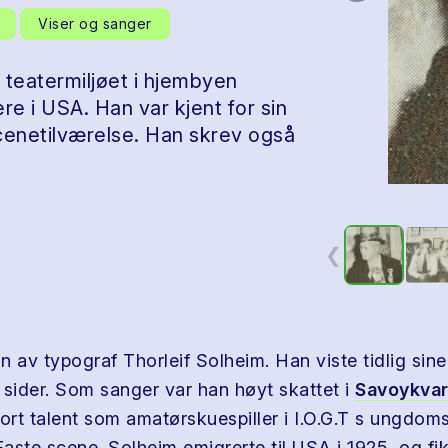
Viser og sanger
 teatermiljøet i hjembyen
re i USA. Han var kjent for sin
enetilværelse. Han skrev også
❮
 av typograf Thorleif Solheim. Han viste tidlig sine
 sider. Som sanger var han høyt skattet i
Savoykvar
tort talent som amatørskuespiller i I.O.G.T s ungdom
aste scene. Solheim emigrerte til USA i 1925, og fik