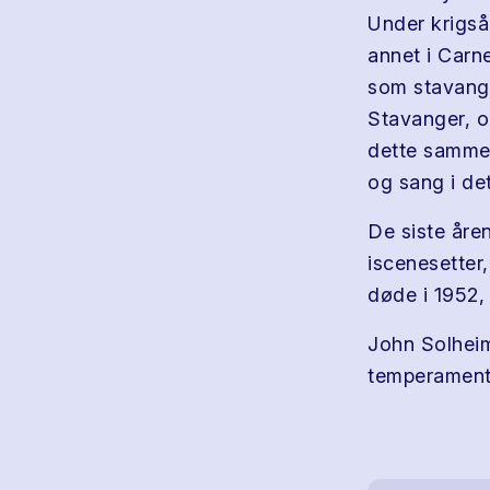
Under krigsår
annet i Carne
som stavange
Stavanger, og
dette sammen
og sang i det
De siste åre
iscenesetter
døde i 1952,
John Solheim
temperament.