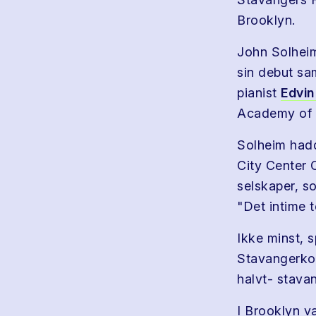
Brooklyn.
John Solheim
sin debut sa
pianist
Edvin
Academy of M
Solheim hadd
City Center
selskaper, so
"Det intime t
Ikke minst, 
Stavangerko
halvt- stav
I Brooklyn v