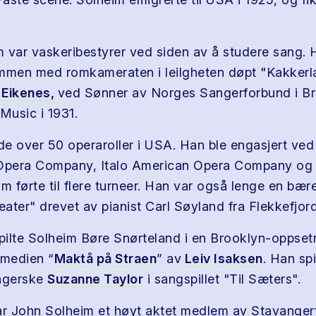
 var vaskeribestyrer ved siden av å studere sang.
mmen med romkameraten i leilgheten døpt "Kakkerl
 Eikenes,
ved Sønner av Norges Sangerforbund i B
usic i 1931.
e over 50 operaroller i USA. Han ble engasjert ve
 Opera Company, Italo American Opera Company og 
m førte til flere turneer. Han var også lenge en bære
eater" drevet av pianist Carl Søyland fra Flekkefjord
spilte Solheim Børe Snørteland i en Brooklyn-oppset
medien “
Maktå på Straen
” av
Leiv Isaksen
. Han sp
angerske
Suzanne Taylor
i sangspillet "Til Sæters".
ar John Solheim et høyt aktet medlem av Stavanger