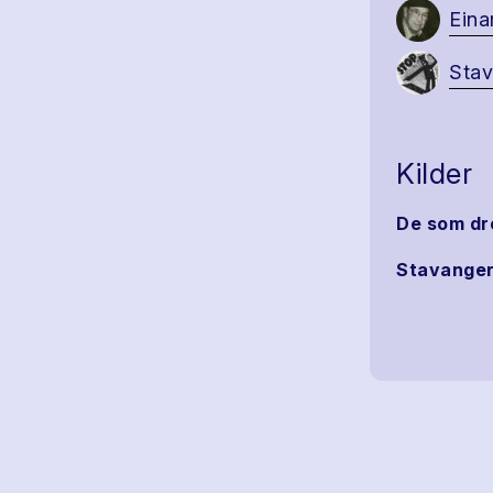
Eina
Stav
Kilder
De som dro
Stavanger