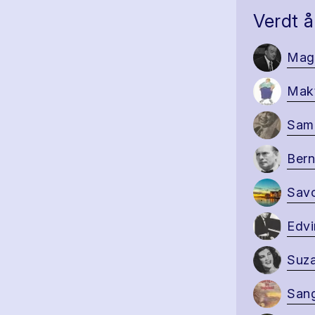
Verdt å
Mag
Makt
Sam 
Bern
Savo
Edvi
Suza
Sang