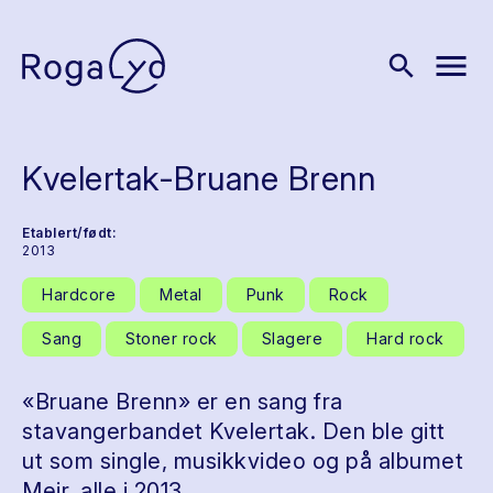
menu
search
Kvelertak-Bruane Brenn
Etablert/født:
2013
Hardcore
Metal
Punk
Rock
Sang
Stoner rock
Slagere
Hard rock
«Bruane Brenn» er en sang fra
stavangerbandet Kvelertak. Den ble gitt
ut som single, musikkvideo og på albumet
Meir, alle i 2013.