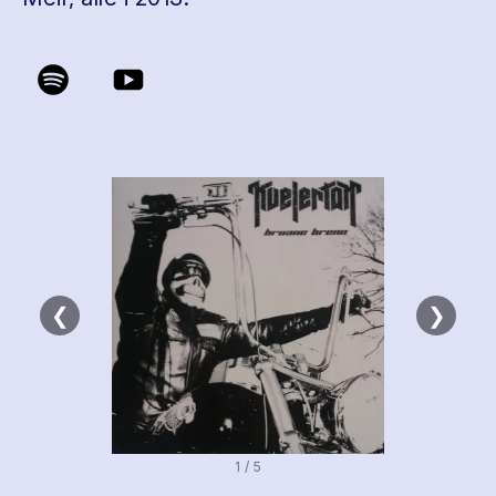
❮
❯
1 / 5