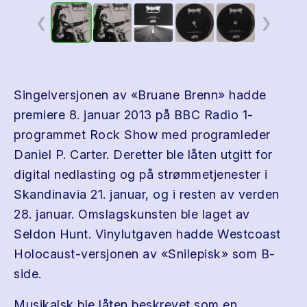
❮
❯
Singelversjonen av «Bruane Brenn» hadde
premiere 8. januar 2013 på BBC Radio 1-
programmet Rock Show med programleder
Daniel P. Carter. Deretter ble låten utgitt for
digital nedlasting og på strømmetjenester i
Skandinavia 21. januar, og i resten av verden
28. januar. Omslagskunsten ble laget av
Seldon Hunt. Vinylutgaven hadde Westcoast
Holocaust-versjonen av «Snilepisk» som B-
side.
Musikalsk ble låten beskrevet som en