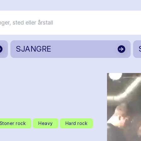
SJANGRE
Stoner rock
Heavy
Hard rock