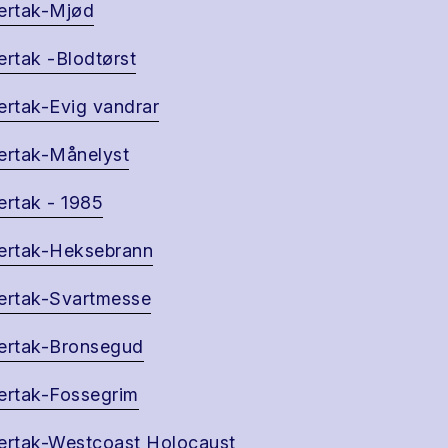
ertak-Mjød
ertak -Blodtørst
ertak-Evig vandrar
ertak-Månelyst
ertak - 1985
ertak-Heksebrann
ertak-Svartmesse
ertak-Bronsegud
ertak-Fossegrim
ertak-Westcoast Holocaust