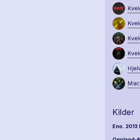
Kvel
Kvel
Kvel
Kvel
Hjel
Maci
Kilder
Eno. 2013 
Oppland-A