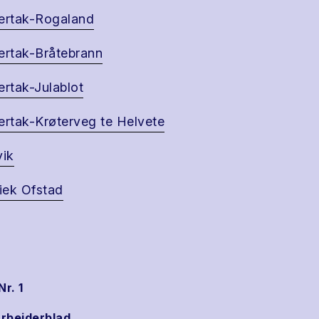
ertak-Rogaland
ertak-Bråtebrann
ertak-Julablot
ertak-Krøterveg te Helvete
vik
ek Ofstad
Nr. 1
rbeiderblad