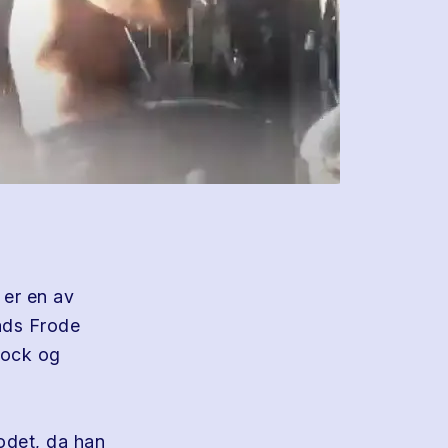
 er en av
ads Frode
rock og
hodet, da han