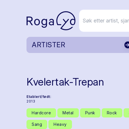
ARTISTER
Kvelertak-Trepan
Etablert/født:
2013
Hardcore
Metal
Punk
Rock
Sang
Heavy