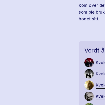
kom over det
som ble brukt
hodet sitt.
Verdt å
Kvel
Kvel
Kvel
Kvel