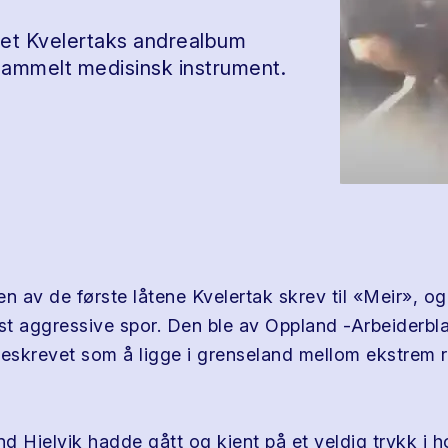
det Kvelertaks andrealbum
t gammelt medisinsk instrument.
n av de første låtene Kvelertak skrev til «Meir», og
t aggressive spor. Den ble av Oppland -Arbeiderbl
skrevet som å ligge i grenseland mellom ekstrem 
nd Hjelvik hadde gått og kjent på et veldig trykk i 