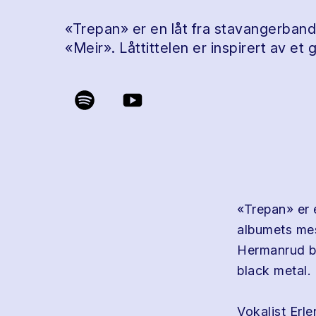
«Trepan» er en låt fra stavangerban
«Meir». Låttittelen er inspirert av e
«Trepan» er e
albumets mes
Hermanrud be
black metal.
Vokalist Erle