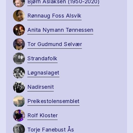
Bjørn Aslaksen (1950-2020)
Rønnaug Foss Alsvik
Anita Nymann Tønnessen
Tor Gudmund Selvær
Strandafolk
Løgnaslaget
Nadirsenit
Preikestolensemblet
Rolf Kloster
Torje Fanebust Ås