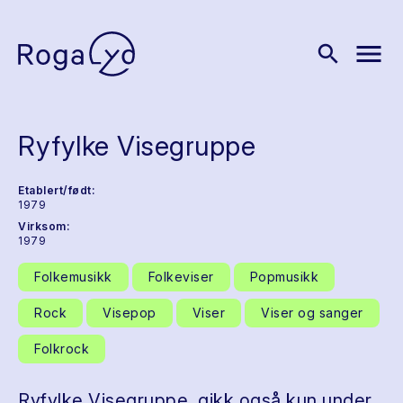
menu
search
Ryfylke Visegruppe
Etablert/født:
1979
Virksom:
1979
Folkemusikk
Folkeviser
Popmusikk
Rock
Visepop
Viser
Viser og sanger
Folkrock
Ryfylke Visegruppe, gikk også kun under