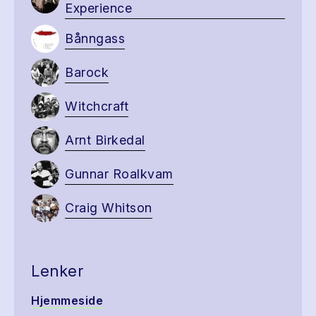
Experience
Bånngass
Barock
Witchcraft
Arnt Birkedal
Gunnar Roalkvam
Craig Whitson
Lenker
Hjemmeside