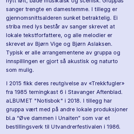
nytt løft, både musikalsk og scenisk. Gruppas
sanger trengte en damestemme. I tillegg er
gjennomsnittsalderen sunket betraktelig. Ei
striba med lys består av sanger skrevet at
lokale tekstforfattere, og alle melodier er
skrevet av Bjørn Vige og Bjørn Aslaksen.
Typisk er alle arrangementene av gruppa og
innspillingen er gjort så akustisk og naturto
som mulig.
I 2015 fikk deres reutgivelse av «Trekkfugler»
fra 1985 terningkast 6 i Stavanger Aftenblad.
aLBUMET "Notisbok" i 2018. I tillegg har
gruppa vært med på andre lokale produksjoner
bl.a “Øve dammen i Unaiten” som var et
bestillingsverk til Utvandrerfestivalen i 1986.