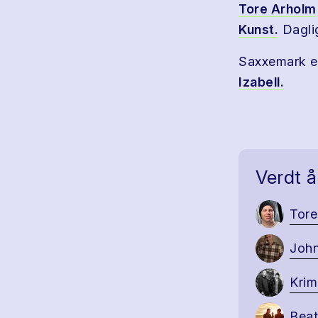
Tore Arholm
Kunst.
Daglig
Saxxemark e
Izabell.
Verdt å
Tore
John
Krim
Bea