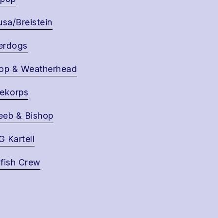
usa/Breistein
erdogs
op & Weatherhead
ekorps
eb & Bishop
 Kartell
fish Crew