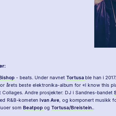
er:
Bishop
- beats. Under navnet
Tortusa
ble han i 2017
or årets beste elektronika-album for «I know this p
t Collages. Andre prosjekter: DJ i Sandnes-bandet
med R&B-kometen
Ivan Ave
, og komponert musikk f
duoer som
Beatpop
og
Tortusa/Breistein.
.