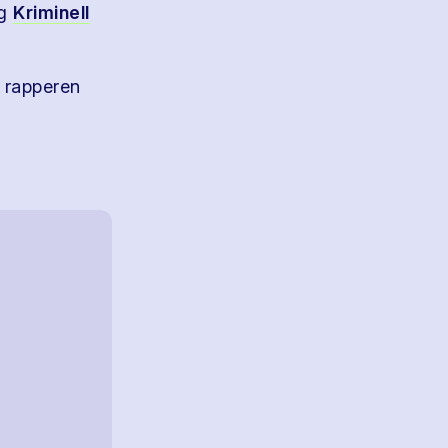
og
Kriminell
v rapperen