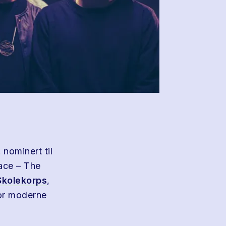
. nominert til
lace – The
Skolekorps
,
or moderne