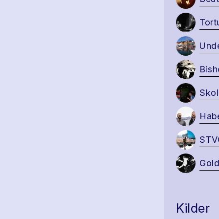
Tort
Und
Bish
Skol
Habe
STVG
Gold
Kilder