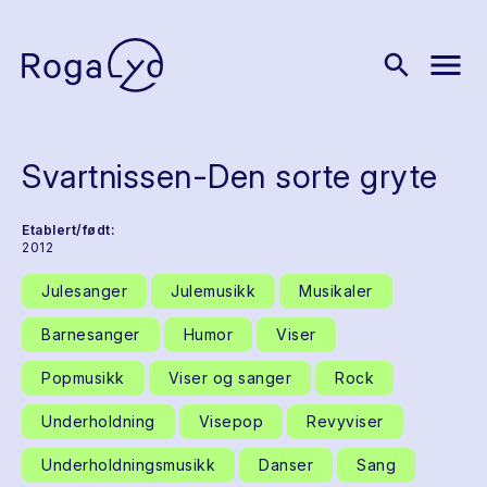
menu
search
Svartnissen-Den sorte gryte
Etablert/født:
2012
Julesanger
Julemusikk
Musikaler
Barnesanger
Humor
Viser
Popmusikk
Viser og sanger
Rock
Underholdning
Visepop
Revyviser
Underholdningsmusikk
Danser
Sang