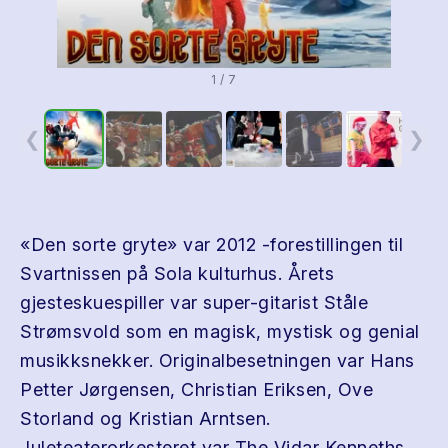
1 / 7
❮
❯
«Den sorte gryte» var 2012 -forestillingen til
Svartnissen på Sola kulturhus. Årets
gjesteskuespiller var super-gitarist Ståle
Strømsvold som en magisk, mystisk og genial
musikksnekker. Originalbesetningen var Hans
Petter Jørgensen, Christian Eriksen, Ove
Storland og Kristian Arntsen.
Juleteaterorkesteret var The Vidar Kenneths.