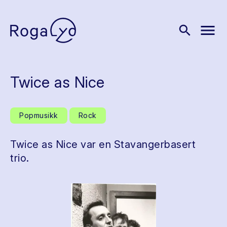
menu
search
Twice as Nice
Popmusikk
Rock
Twice as Nice var en Stavangerbasert
trio.