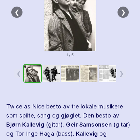
❮
❯
1 / 5
❮
❯
Twice as Nice besto av tre lokale musikere
som spilte, sang og gjøglet. Den besto av
Bjørn Kallevig
(gitar),
Geir Samsonsen
(gitar)
og Tor Inge Haga (bass).
Kallevig
og