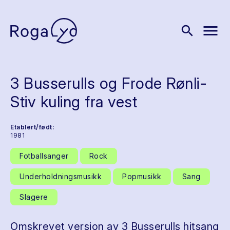
menu
search
3 Busserulls og Frode Rønli-
Stiv kuling fra vest
Etablert/født:
1981
Fotballsanger
Rock
Underholdningsmusikk
Popmusikk
Sang
Slagere
Omskrevet versjon av 3 Busserulls hitsang