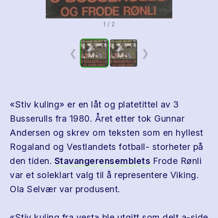
1 / 2
❮
❯
«Stiv kuling» er en låt og platetittel av 3
Busserulls fra 1980. Året etter tok Gunnar
Andersen og skrev om teksten som en hyllest
Rogaland og Vestlandets fotball- storheter på
den tiden.
Stavangerensemblets
Frode Rønli
var et soleklart valg til å representere Viking.
Ola Selvær var produsent.
«Stiv kuling fra vest» ble utgitt som delt a-side