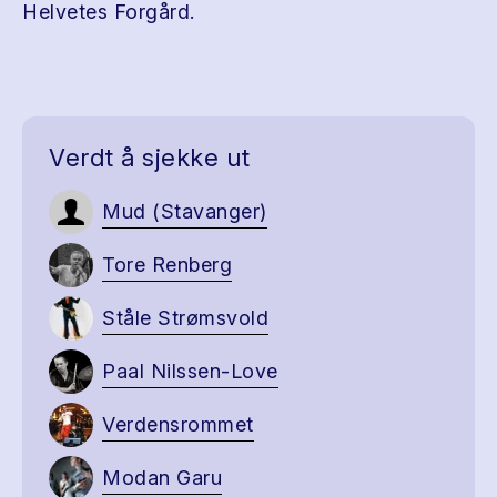
Helvetes Forgård.
Verdt å sjekke ut
Mud (Stavanger)
Tore Renberg
Ståle Strømsvold
Paal Nilssen-Love
Verdensrommet
Modan Garu