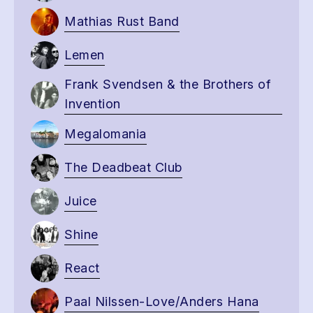
Mathias Rust Band
Lemen
Frank Svendsen & the Brothers of
Invention
Megalomania
The Deadbeat Club
Juice
Shine
React
Paal Nilssen-Love/Anders Hana