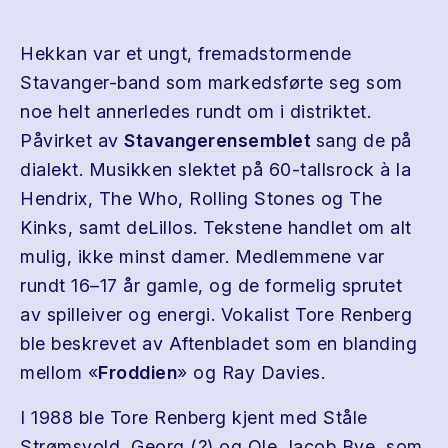
Hekkan var et ungt, fremadstormende
Stavanger-band som markedsførte seg som
noe helt annerledes rundt om i distriktet.
Påvirket av
Stavangerensemblet
sang de på
dialekt. Musikken slektet på 60-tallsrock à la
Hendrix, The Who, Rolling Stones og The
Kinks, samt deLillos. Tekstene handlet om alt
mulig, ikke minst damer. Medlemmene var
rundt 16–17 år gamle, og de formelig sprutet
av spilleiver og energi. Vokalist Tore Renberg
ble beskrevet av Aftenbladet som en blanding
mellom «
Froddien
» og Ray Davies.
I 1988 ble Tore Renberg kjent med Ståle
Strømsvold, Georg (?) og Ole Jacob Bye, som