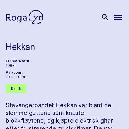
menu
search
Hekkan
Etablert/født:
1988
Virksom:
1988 -1990
Rock
Stavangerbandet Hekkan var blant de
slemme guttene som knuste
blokkfløytene, og kjøpte elektrisk gitar
etter frustrerende musikktimer. De var