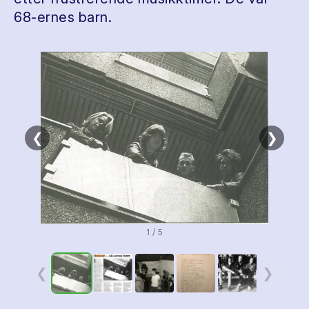
68-ernes barn.
❮
❯
1 / 5
❮
❯