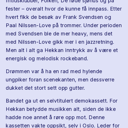
fritidsklubber, Folken, De røde sjøhus og på
fester – overalt hvor de kunne få innpass. Etter
hvert fikk de besøk av Frank Svendsen og
Paal Nilssen-Love på trommer. Under perioden
med Svendsen ble de mer heavy, mens det
med Nilssen-Love gikk mer i en jazzretning.
Men alt i alt ga Hekkan inntrykk av å være et
energisk og melodisk rockeband.
Drømmen var å ha en rad med hylende
ungpiker foran scenekanten, men dessverre
dukket det stort sett opp gutter.
Bandet ga ut en selvtitulert demokassett. For
Hekkan betydde musikken alt, siden de ikke
hadde noe annet å røre opp mot. Denne
kassetten vakte oppsikt, selv i Oslo. Leder for