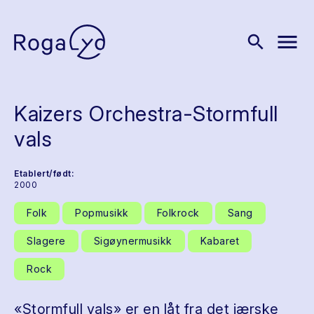
menu
search
Kaizers Orchestra-Stormfull
vals
Etablert/født:
2000
Folk
Popmusikk
Folkrock
Sang
Slagere
Sigøynermusikk
Kabaret
Rock
«Stormfull vals» er en låt fra det jærske