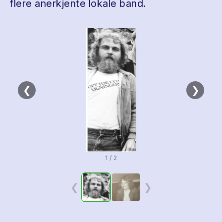
flere anerkjente lokale band.
❮
❯
1 / 2
❮
❯