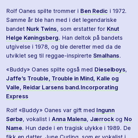
Rolf Oanes spilte trommer i
Ben Redic
i 1972.
Samme år ble han med i det legendariske
bandet
Nurk Twins
, som erstatter for
Knut
Helge Køningsberg.
Han deltok på bandets
utgivelse i 1978, og ble deretter med da de
utviklet seg til reggae-inspirerte
Smalhans
.
«Buddy» Oanes spilte også med
Dieselboys
,
Jaffe’s Trouble,
Trouble in Mind,
Kalle og
Valle,
Reidar Larsens band.
Incorporating
Express
Rolf «Buddy» Oanes var gift med
Ingunn
Sørbø
, vokalist i
Anna Malena
,
Jærrock
og
No
Name
. Hun døde i en tragisk ulykke i 1989. De
fikk en datter, June Curling, som er vokalist i