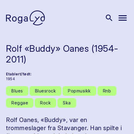
menu
search
Rolf «Buddy» Oanes (1954-
2011)
Etablert/født:
1954
Blues
Bluesrock
Popmusikk
Rnb
Reggae
Rock
Ska
Rolf Oanes, «Buddy», var en
trommeslager fra Stavanger. Han spilte i