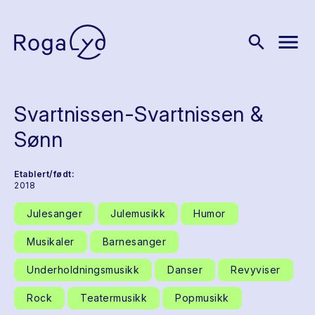
menu
search
Svartnissen-Svartnissen &
Sønn
Etablert/født:
2018
Julesanger
Julemusikk
Humor
Musikaler
Barnesanger
Underholdningsmusikk
Danser
Revyviser
Rock
Teatermusikk
Popmusikk