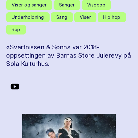
Viser og sanger
Sanger
Visepop
Underholdning
Sang
Viser
Hip hop
Rap
«Svartnissen & Sønn» var 2018-
oppsettingen av Barnas Store Julerevy på
Sola Kulturhus.