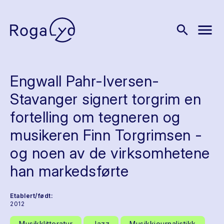
menu
search
Engwall Pahr-Iversen-
Stavanger signert torgrim en
fortelling om tegneren og
musikeren Finn Torgrimsen -
og noen av de virksomhetene
han markedsførte
Etablert/født:
2012
Musikklitteratur
Jazz
Musikkjournalistikk