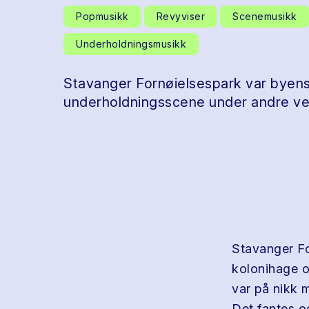
Popmusikk
Revyviser
Scenemusikk
Underholdningsmusikk
Stavanger Fornøielsespark var byens
underholdningsscene under andre ve
Stavanger Fo
kolonihage o
var på nikk 
Det fantes o