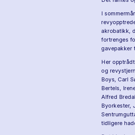
I sommermåne
revyopptrede
akrobatikk, 
fortrenges f
gavepakker ti
Her opptrådte
og revystjer
Boys, Carl 
Bertels, Ire
Alfred Breda
Byorkester, 
Sentrumgutta
tidligere ha