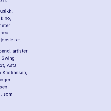
usikk,
 kino,
heter
 med
jonsleirer.
and, artister
, Swing
ot, Asta
 Kristiansen,
anger
sen,
s, som