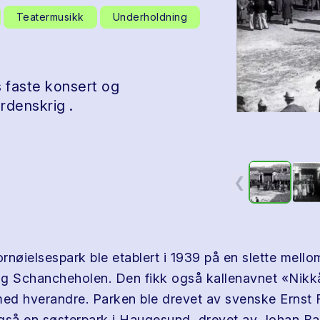
Teatermusikk
Underholdning
 faste konsert og
rdenskrig .
❮
rnøielsespark ble etablert i 1939 på en slette mell
g Schancheholen. Den fikk også kallenavnet «Nikkå
med hverandre. Parken ble drevet av svenske Ernst 
gså en søsterpark i Haugesund, drevet av Johan Ba