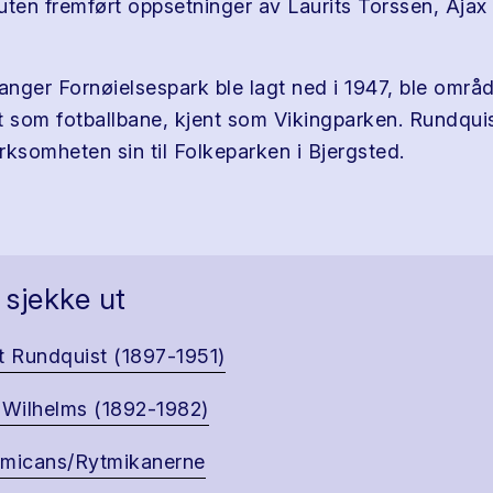
uten fremført oppsetninger av Laurits Torssen, Ajax
anger Fornøielsespark ble lagt ned i 1947, ble områd
t som fotballbane, kjent som Vikingparken. Rundquist
irksomheten sin til Folkeparken i Bjergsted.
 sjekke ut
t Rundquist (1897-1951)
 Wilhelms (1892-1982)
micans/Rytmikanerne