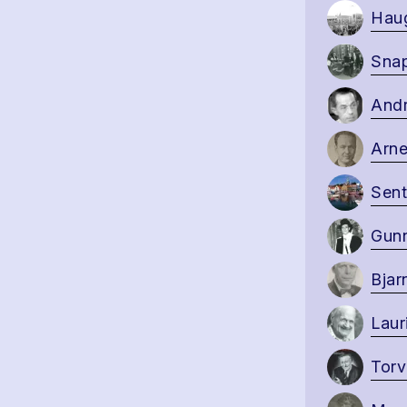
Haug
Sna
Andr
Arne
Sent
Gunn
Bjar
Laur
Torv