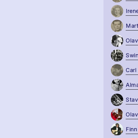
Iren
Mart
Olav
Swi
Carl
Alm
Stav
Olav
Finn