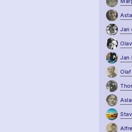
Marg
Asta
Jan 
Olav
Jan 
Olaf
Thor
Asla
Stav
Alfr