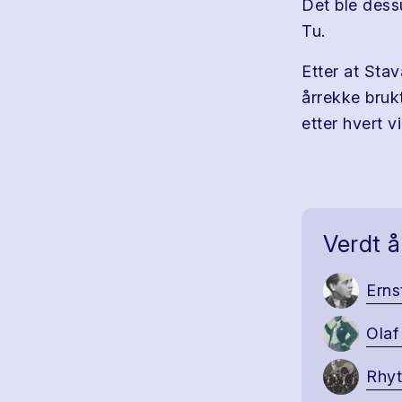
Det ble dess
Tu.
Etter at Stav
årrekke bruk
etter hvert v
Verdt å
Erns
Olaf
Rhyt