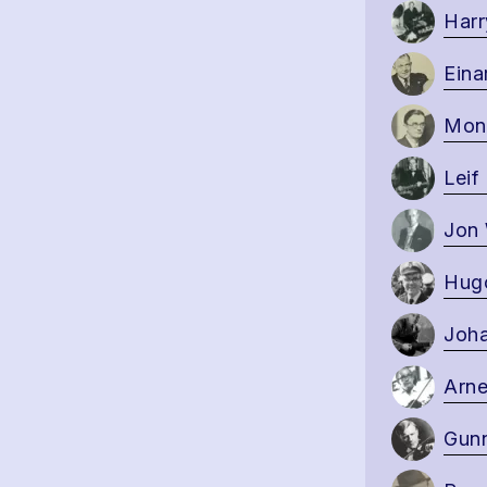
Harr
Eina
Monr
Leif
Jon 
Hugo
Joha
Arne
Gunn