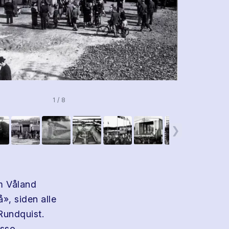
1 / 8
❯
om Våland
», siden alle
Rundquist.
sso.