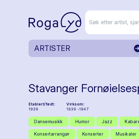
ARTISTER
Stavanger Fornøielses
Etablert/født:
Virksom:
1939
1939 -1947
Dansemusikk
Humor
Jazz
Kabar
Konsertarrangør
Konserter
Musikaler