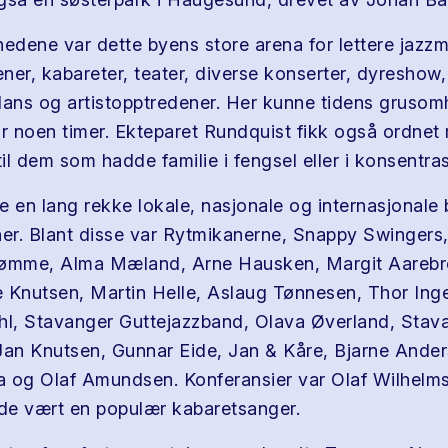
dene var dette byens store arena for lettere jazzm
ner, kabareter, teater, diverse konserter, dyreshow,
dans og artistopptredener. Her kunne tidens grusom
or noen timer. Ekteparet Rundquist fikk også ordnet
l dem som hadde familie i fengsel eller i konsentras
 en lang rekke lokale, nasjonale og internasjonale b
ner. Blant disse var Rytmikanerne, Snappy Swingers
Sømme, Alma Mæland, Arne Hausken, Margit Aarebr
ne Knutsen, Martin Helle, Aslaug Tønnesen, Thor Inge
hl, Stavanger Guttejazzband, Olava Øverland, Stav
Jan Knutsen, Gunnar Eide, Jan & Kåre, Bjarne Ander
 og Olaf Amundsen. Konferansier var Olaf Wilhelm
dde vært en populær kabaretsanger.