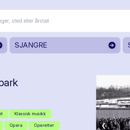
SJANGRE
park
et
Klassisk musikk
❮
Opera
Operetter