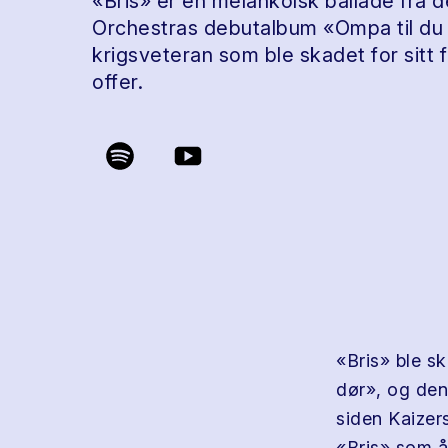
«Bris» er en melankolsk ballade fra 
Orchestras debutalbum «Ompa til du
krigsveteran som ble skadet for sitt
offer.
«Bris» ble s
dør», og den 
siden Kaizers
«Bris» som å