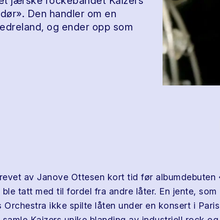
det jærske rockebandet Kaizers
 dør». Den handler om en
 fedreland, og ender opp som
krevet av Janove Ottesen kort tid før albumdebuten 
ble tatt med til fordel fra andre låter. En jente, som 
 Orchestra ikke spilte låten under en konsert i Pari
 samle Kaizers unike blanding av industriell rock og