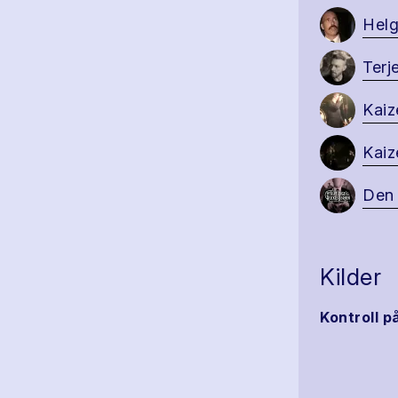
Helg
Terj
Kaiz
Kaiz
Den 
Kilder
Kontroll p