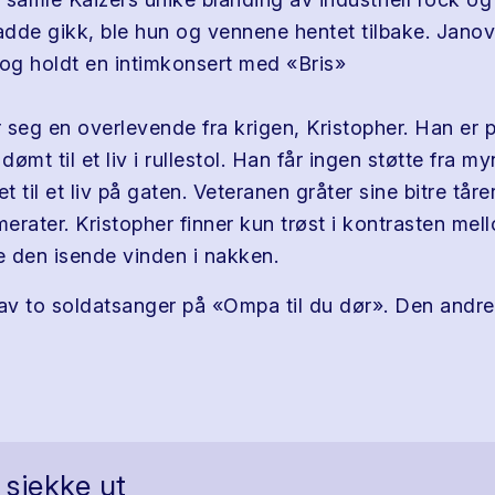
hadde gikk, ble hun og vennene hentet tilbake. Janov
 og holdt en intimkonsert med «Bris»
r seg en overlevende fra krigen, Kristopher. Han er p
 dømt til et liv i rullestol. Han får ingen støtte fra 
et til et liv på gaten. Veteranen gråter sine bitre tå
erater. Kristopher finner kun trøst i kontrasten me
ne den isende vinden i nakken.
 av to soldatsanger på «Ompa til du dør». Den andre
 sjekke ut