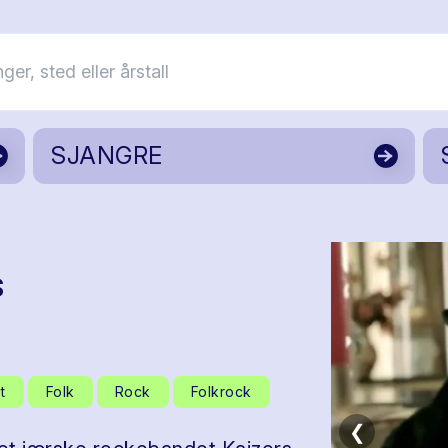
SJANGRE
s
t
Folk
Rock
Folkrock
❮