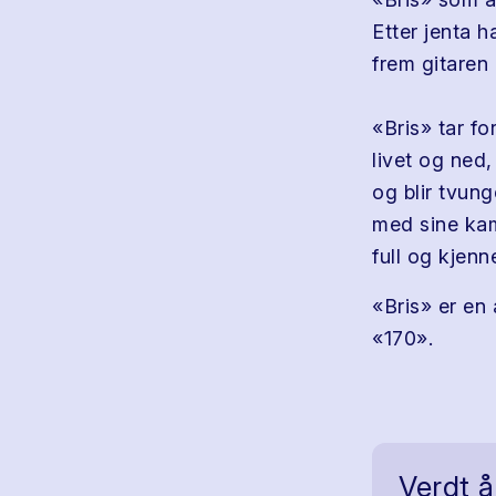
Etter jenta 
frem gitaren
«Bris» tar fo
livet og ned,
og blir tvung
med sine kam
full og kjen
«Bris» er en
«170».
Verdt å