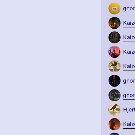
gnom
Kaiz
Kaiz
Kaiz
Kaiz
gnom
gnom
Hjer
Kaiz