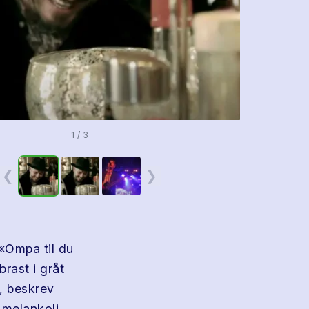
1 / 3
❮
❯
«Ompa til du
brast i gråt
s, beskrev
 melankoli.