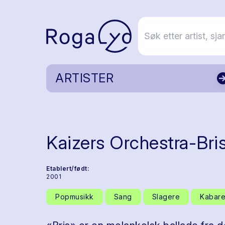
ARTISTER
Kaizers Orchestra-Bri
Etablert/født:
2001
Popmusikk
Sang
Slagere
Kabare