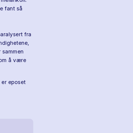
e fant så
aralysert fra
myndighetene,
rer sammen
llom å være
 er eposet