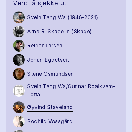
Verdt å sjekke ut
Svein Tang Wa (1946-2021)
Arne R. Skage jr. (Skage)
Reidar Larsen
Johan Egdetveit
Stene Osmundsen
Svein Tang Wa/Gunnar Roalkvam-
Toffa
Øyvind Staveland
Bodhild Vossgård