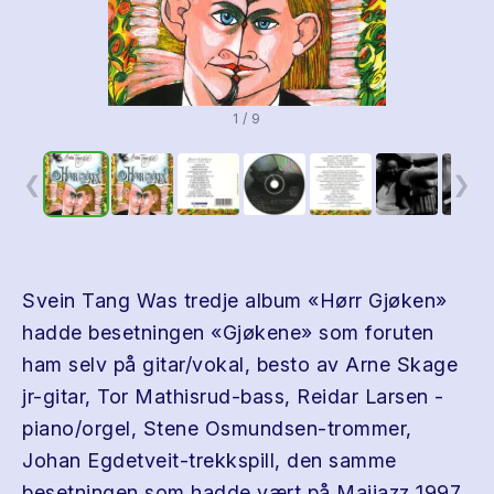
1 / 9
❮
❯
Svein Tang Was tredje album «Hørr Gjøken»
hadde besetningen «Gjøkene» som foruten
ham selv på gitar/vokal, besto av Arne Skage
jr-gitar, Tor Mathisrud-bass, Reidar Larsen -
piano/orgel, Stene Osmundsen-trommer,
Johan Egdetveit-trekkspill, den samme
besetningen som hadde vært på Maijazz 1997.