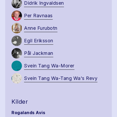
Didrik Ingvaldsen
Per Ravnaas
Anne Furubotn
Egil Eriksson
Pål Jackman
Svein Tang Wa-Morer
Svein Tang Wa-Tang Wa's Revy
Kilder
Rogalands Avis