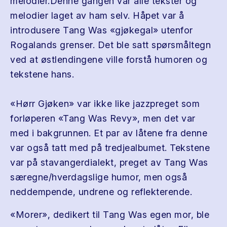
melodier.Denne gangen var alle tekster og
melodier laget av ham selv. Håpet var å
introdusere Tang Was «gjøkegal» utenfor
Rogalands grenser. Det ble satt spørsmåltegn
ved at østlendingene ville forstå humoren og
tekstene hans.
«Hørr Gjøken» var ikke like jazzpreget som
forløperen «Tang Was Revy», men det var
med i bakgrunnen. Et par av låtene fra denne
var også tatt med på tredjealbumet. Tekstene
var på stavangerdialekt, preget av Tang Was
særegne/hverdagslige humor, men også
neddempende, undrene og reflekterende.
«Morer», dedikert til Tang Was egen mor, ble