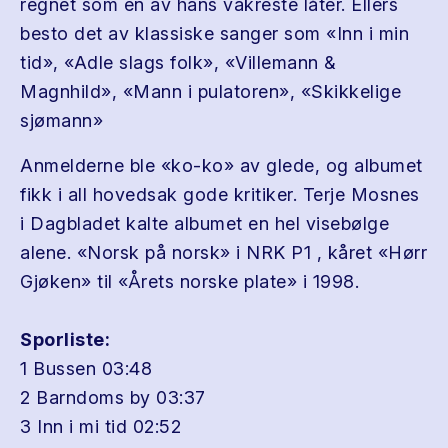
regnet som en av hans vakreste låter. Ellers
besto det av klassiske sanger som «Inn i min
tid», «Adle slags folk», «Villemann &
Magnhild», «Mann i pulatoren», «Skikkelige
sjømann»
Anmelderne ble «ko-ko» av glede, og albumet
fikk i all hovedsak gode kritiker. Terje Mosnes
i Dagbladet kalte albumet en hel visebølge
alene. «Norsk på norsk» i NRK P1 , kåret «Hørr
Gjøken» til «Årets norske plate» i 1998.
Sporliste:
1 Bussen 03:48
2 Barndoms by 03:37
3 Inn i mi tid 02:52