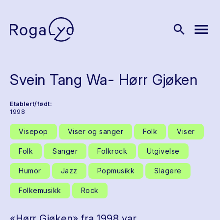
menu
search
Svein Tang Wa- Hørr Gjøken
Etablert/født:
1998
Visepop
Viser og sanger
Folk
Viser
Folk
Sanger
Folkrock
Utgivelse
Humor
Jazz
Popmusikk
Slagere
Folkemusikk
Rock
«Hørr Gjøken» fra 1998 var