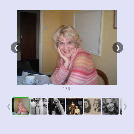
❮
❯
1 / 9
❮
❯