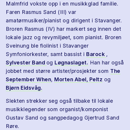
Malmfrid vokste opp i en musikkglad familie.
Faren Rasmus Sand (III) var
amatørmusiker/pianist og dirigent i Stavanger.
Broren Rasmus (IV) har markert seg innen det
lokale jazz og revymiljøet, som pianist. Broren
Sveinung ble fiolinist i Stavanger
Symfoniorkester, samt bassist i
Barock
,
Sylvester Band
og
Løgnaslaget.
Han har også
jobbet med større artister/prosjekter som
The
September When
,
Morten Abel,
Peltz
og
Bjørn Eidsvåg.
Slekten strekker seg også tilbake til lokale
musikklegender som organist/komponist
Gustav Sand og sangpedagog Gjertrud Sand
Røre.