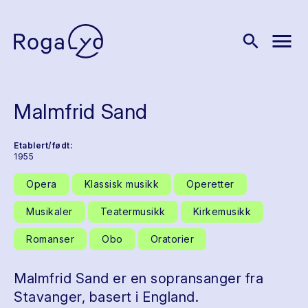
menu
search
Malmfrid Sand
Etablert/født:
1955
Opera
Klassisk musikk
Operetter
Musikaler
Teatermusikk
Kirkemusikk
Romanser
Obo
Oratorier
Malmfrid Sand er en sopransanger fra
Stavanger, basert i England.