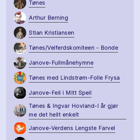
Tønes
Arthur Berning
Stian Kristiansen
Tønes/Velferdskomiteen - Bonde
Janove-Fullmånehymne
Tønes med Lindstrøm-Folle Frysa
Janove-Feil i Mitt Speil
Tønes & Ingvar Hovland-I år gjør
me det heilt enkelt
Janove-Verdens Lengste Farvel