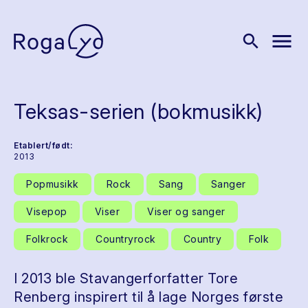
menu
search
Teksas-serien (bokmusikk)
Etablert/født:
2013
Popmusikk
Rock
Sang
Sanger
Visepop
Viser
Viser og sanger
Folkrock
Countryrock
Country
Folk
I 2013 ble Stavangerforfatter Tore
Renberg inspirert til å lage Norges første