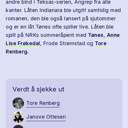
andre bind i Teksas-serien, Angrep fra alle
kanter. Låten Indianara ble utgitt samtidig med
romanen, den ble også lansert på sjutommer
og er en låt Tønes ofte spiller live. Låten ble
spilt på NRKs sommeråpent med
Tønes
,
Anne
Lise Frøkedal
, Frode Strømstad og
Tore
Renberg.
Verdt å sjekke ut
Tore Renberg
Janove Ottesen