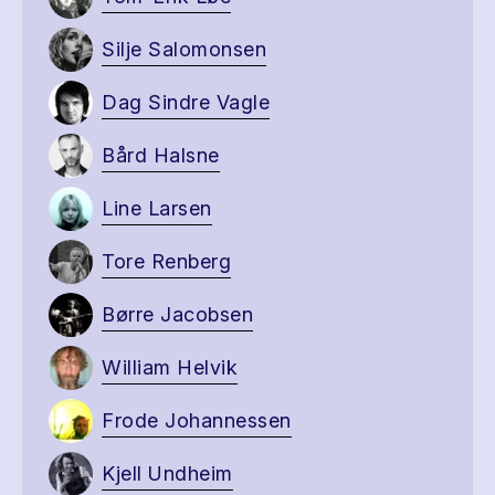
Silje Salomonsen
Dag Sindre Vagle
Bård Halsne
Line Larsen
Tore Renberg
Børre Jacobsen
William Helvik
Frode Johannessen
Kjell Undheim