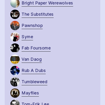
Bright Paper Werewolves
The Substitutes
Pawnshop
Syme
Fab Foursome
Van Daog
Rub A Dubs
Tumbleweed
Mayflies
Tom-Erik Løe