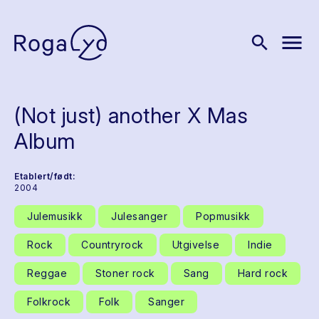
menu
search
(Not just) another X Mas
Album
Etablert/født:
2004
Julemusikk
Julesanger
Popmusikk
Rock
Countryrock
Utgivelse
Indie
Reggae
Stoner rock
Sang
Hard rock
Folkrock
Folk
Sanger