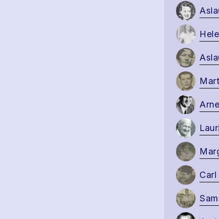
Asla
Hele
Asla
Mart
Arne
Laur
Marg
Carl
Sam