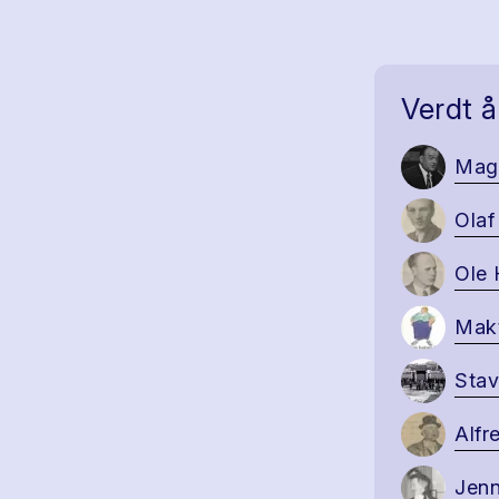
Verdt å
Mag
Olaf
Ole 
Makt
Stav
Alfr
Jenn