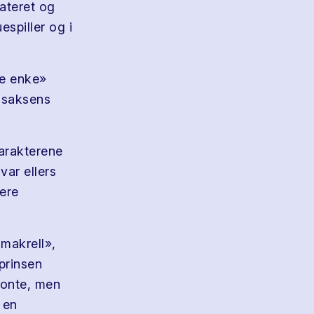
ateret og
espiller og i
de enke»
 Isaksens
arakterene
var ellers
lere
 makrell»,
prinsen
tonte, men
 en