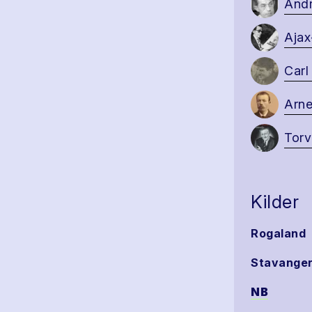
Andr
Ajax
Carl
Arne
Torv
Kilder
Rogaland
Stavanger
NB