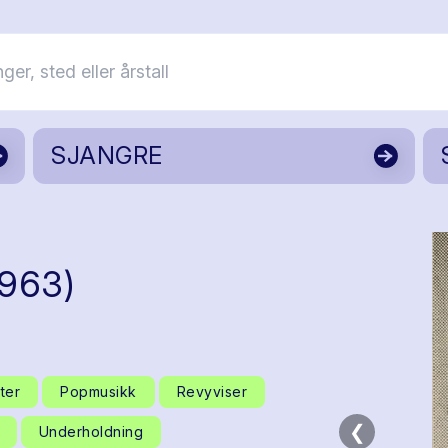
SJANGRE
1963)
ter
Popmusikk
Revyviser
❮
Underholdning