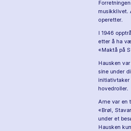
Forretningen
musikklivet. 
operetter.
I 1946 oppt
etter å ha væ
«Maktå på St
Hausken var 
sine under d
initiativtake
hovedroller.
Arne var en 
«Brøl, Stavan
under et bes
Hausken kunn