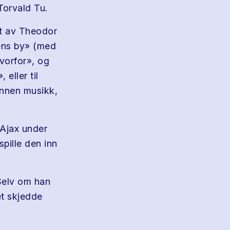
Torvald Tu.
t av Theodor
ens by» (med
vorfor», og
eller til
nnen musikk,
 Ajax under
spille den inn
Selv om han
et skjedde