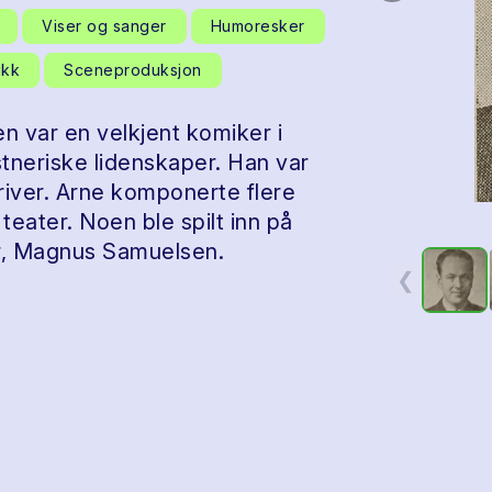
Viser og sanger
Humoresker
ikk
Sceneproduksjon
 var en velkjent komiker i
neriske lidenskaper. Han var
kriver. Arne komponerte flere
teater. Noen ble spilt inn på
r, Magnus Samuelsen.
❮