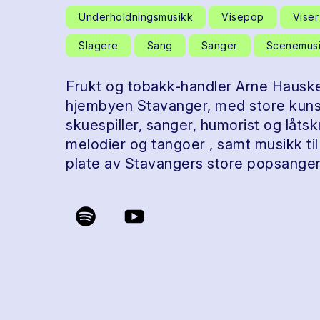
Underholdningsmusikk
Visepop
Viser
Slagere
Sang
Sanger
Scenemus
Frukt og tobakk-handler Arne Hausken
hjembyen Stavanger, med store kunst
skuespiller, sanger, humorist og låts
melodier og tangoer , samt musikk til 
plate av Stavangers store popsange