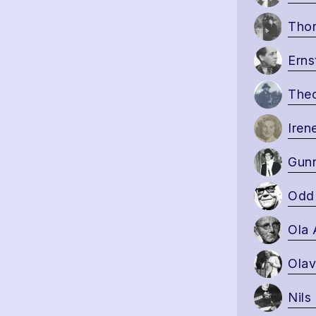
Thor
Erns
Theo
Iren
Gunn
Odd 
Ola 
Olav
Nils