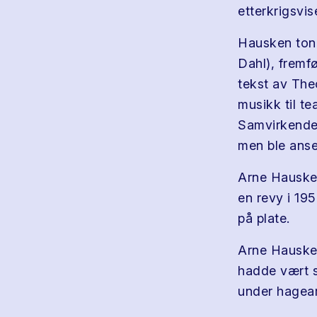
etterkrigsvi
Hausken tone
Dahl), frem
tekst av The
musikk til t
Samvirkendes
men ble anse
Arne Hausken
en revy i 195
på plate.
Arne Hauske
hadde vært s
under hagear