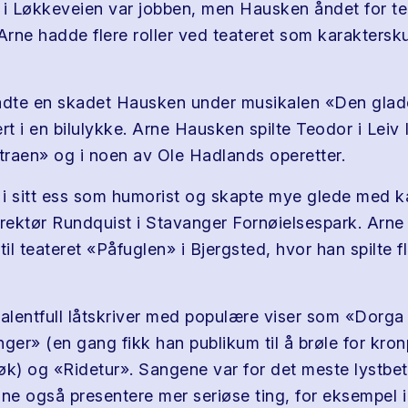
 i Løkkeveien var jobben, men Hausken åndet for te
Arne hadde flere roller ved teateret som karaktersku
rådte en skadet Hausken under musikalen «Den gla
rt i en bilulykke. Arne Hausken spilte Teodor i Leiv
raen» og i noen av Ole Hadlands operetter.
i sitt ess som humorist og skapte mye glede med k
irektør Rundquist i Stavanger Fornøielsespark. Arne 
r til teateret «Påfuglen» i Bjergsted, hvor han spilte f
talentfull låtskriver med populære viser som «Dorga
ger» (en gang fikk han publikum til å brøle for kron
øk) og «Ridetur». Sangene var for det meste lystbe
e også presentere mer seriøse ting, for eksempel i