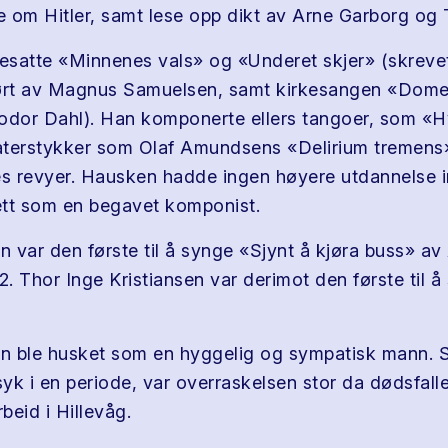
se om Hitler, samt lese opp dikt av Arne Garborg og 
satte «Minnenes vals» og «Underet skjer» (skreve
ført av Magnus Samuelsen, samt kirkesangen «Dom
odor Dahl). Han komponerte ellers tangoer, som «H
eaterstykker som Olaf Amundsens «Delirium tremens», 
 revyer. Hausken hadde ingen høyere utdannelse i
tt som en begavet komponist.
 var den første til å synge «Sjynt å kjøra buss» av
2. Thor Inge Kristiansen var derimot den første til å 
n ble husket som en hyggelig og sympatisk mann. 
yk i en periode, var overraskelsen stor da dødsfall
beid i Hillevåg.