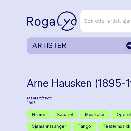
ARTISTER
Arne Hausken (1895-
Etablert/født:
1895
Humor
Kabaret
Musikaler
Operet
Sjømannssanger
Tango
Teatermusikk