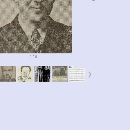
1 / 6
❯