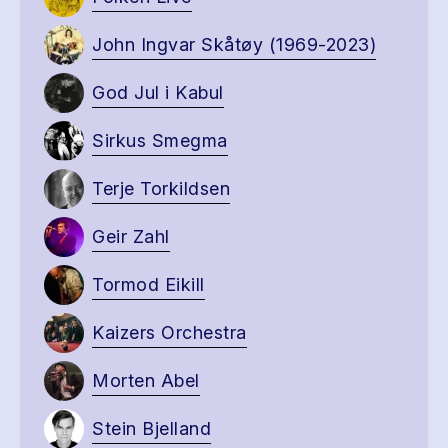
John Ingvar Skåtøy (1969-2023)
God Jul i Kabul
Sirkus Smegma
Terje Torkildsen
Geir Zahl
Tormod Eikill
Kaizers Orchestra
Morten Abel
Stein Bjelland