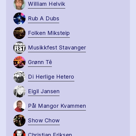
William Helvik
Rub A Dubs
Folken Miksteip
Musikkfest Stavanger
Grønn Tê
Di Herlige Hetero
Eigil Jansen
Pål Mangor Kvammen
Show Chow
Christian Eriksen