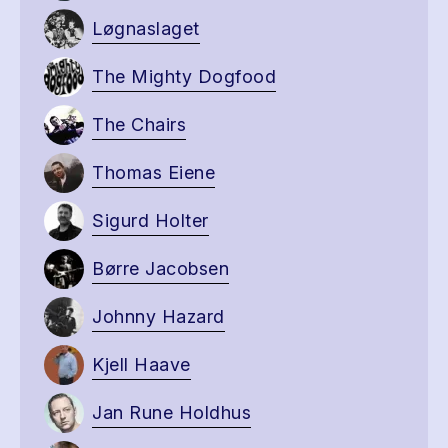
Løgnaslaget
The Mighty Dogfood
The Chairs
Thomas Eiene
Sigurd Holter
Børre Jacobsen
Johnny Hazard
Kjell Haave
Jan Rune Holdhus