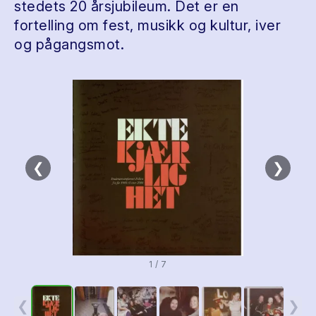
stedets 20 årsjubileum. Det er en
fortelling om fest, musikk og kultur, iver
og pågangsmot.
❮
❯
1 / 7
❮
❯