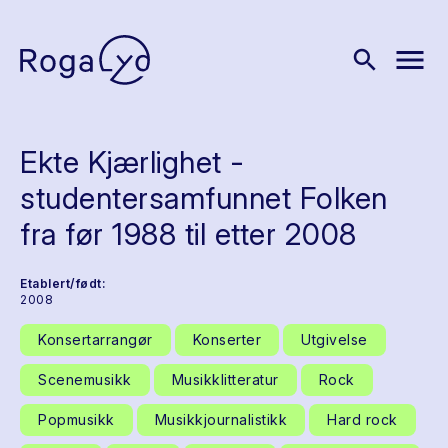
menu
search
Ekte Kjærlighet -
studentersamfunnet Folken
fra før 1988 til etter 2008
Etablert/født:
2008
Konsertarrangør
Konserter
Utgivelse
Scenemusikk
Musikklitteratur
Rock
Popmusikk
Musikkjournalistikk
Hard rock