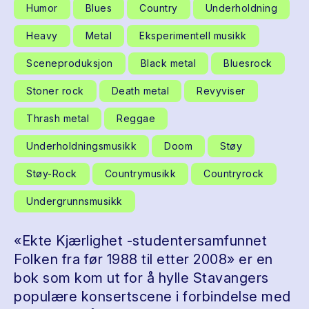
Humor
Blues
Country
Underholdning
Heavy
Metal
Eksperimentell musikk
Sceneproduksjon
Black metal
Bluesrock
Stoner rock
Death metal
Revyviser
Thrash metal
Reggae
Underholdningsmusikk
Doom
Støy
Støy-Rock
Countrymusikk
Countryrock
Undergrunnsmusikk
«Ekte Kjærlighet -studentersamfunnet
Folken fra før 1988 til etter 2008» er en
bok som kom ut for å hylle Stavangers
populære konsertscene i forbindelse med