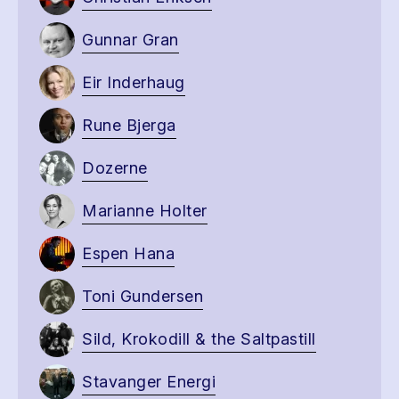
Gunnar Gran
Eir Inderhaug
Rune Bjerga
Dozerne
Marianne Holter
Espen Hana
Toni Gundersen
Sild, Krokodill & the Saltpastill
Stavanger Energi